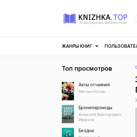
ЖАНРЫ КНИГ
ПОЛЬЗОВАТЕ
Топ просмотров
Книги о войне
Клас
Акты отчаяния
Российское искусство
Меди
Меган Нолан
Детективы
Миф
Детские книги
Мему
Бронепароходы
Алексей Викторович
История
Ужасы
Иванов
Разное
Науч
Бездна