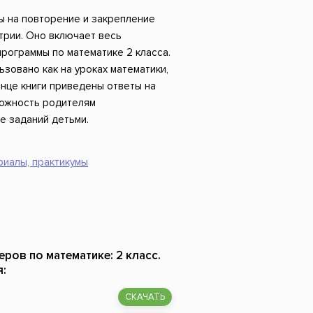
Российский боевик
 на повторение и закрепление
трии. Оно включает весь
рограммы по математике 2 класса.
зовано как на уроках математики,
конце книги приведены ответы на
можность родителям
е заданий детьми.
риалы, практикумы
еров по математике: 2 класс.
я:
СКАЧАТЬ