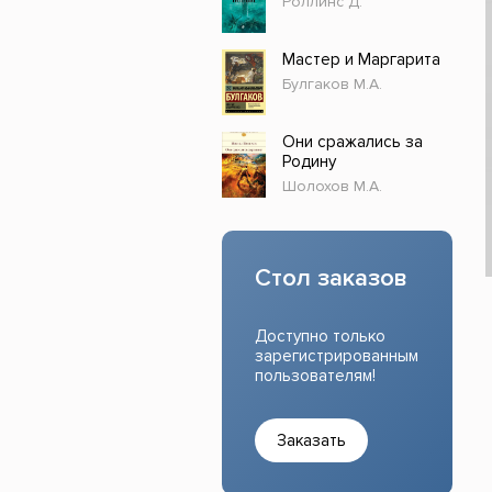
Роллинс Д.
Прочие издания
Учеб
Мастер и Маргарита
Булгаков М.А.
Они сражались за
Родину
Шолохов М.А.
Стол заказов
Доступно только
зарегистрированным
пользователям!
Заказать