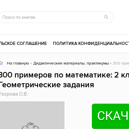
ЛЬСКОЕ СОГЛАШЕНИЕ
ПОЛИТИКА КОНФИДЕНЦИАЛЬНОС
На главную
»
Дидактические материалы, практикумы
» 300 примеро
сика
Психология
Словари
300 примеров по математике: 2 кл
цина и здоровье
Любовные романы
Поэзия
Геометрические задания
ы
Религия
Приключения
Узорова О.В.
ары и Биография
Сказки
Современная пр
 / Мистика
Триллеры
История России
ная литература
Справочники
Внутренняя поли