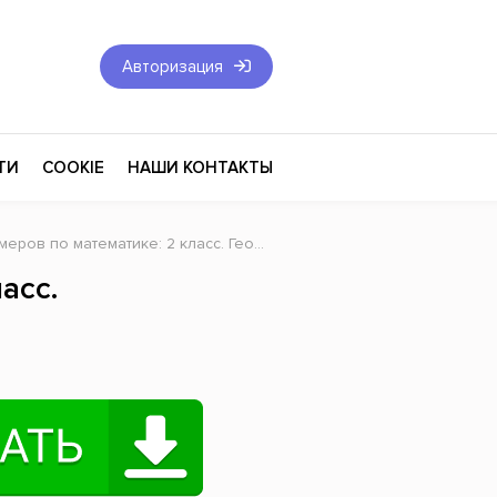
Авторизация
ТИ
COOKIE
НАШИ КОНТАКТЫ
в по математике: 2 класс. Геометрические задания
Фантастика и Фэнтези
асс.
Философия
Эротика
оза
Эзотерика
Экономика
тика
Юриспруденция