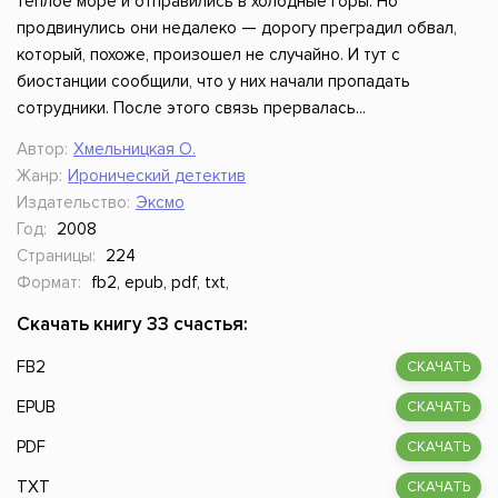
теплое море и отправились в холодные горы. Но
продвинулись они недалеко — дорогу преградил обвал,
который, похоже, произошел не случайно. И тут с
биостанции сообщили, что у них начали пропадать
сотрудники. После этого связь прервалась...
Автор:
Хмельницкая О.
Жанр:
Иронический детектив
Издательство:
Эксмо
Год:
2008
Страницы:
224
Формат:
fb2, epub, pdf, txt,
Скачать книгу 33 счастья:
FB2
СКАЧАТЬ
EPUB
СКАЧАТЬ
PDF
СКАЧАТЬ
TXT
СКАЧАТЬ