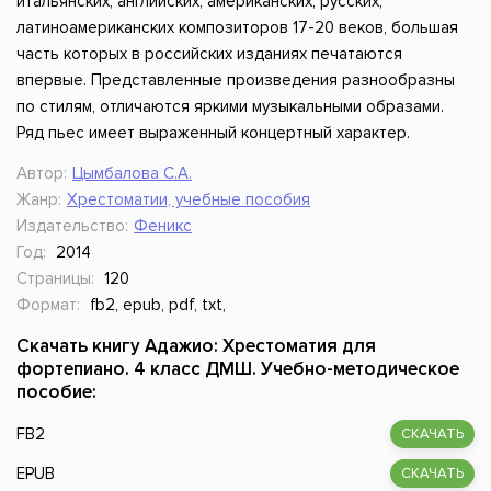
итальянских, английских, американских, русских,
латиноамериканских композиторов 17-20 веков, большая
часть которых в российских изданиях печатаются
впервые. Представленные произведения разнообразны
по стилям, отличаются яркими музыкальными образами.
Ряд пьес имеет выраженный концертный характер.
Автор:
Цымбалова С.А.
Жанр:
Хрестоматии, учебные пособия
Издательство:
Феникс
Год:
2014
Страницы:
120
Формат:
fb2, epub, pdf, txt,
Скачать книгу Адажио: Хрестоматия для
фортепиано. 4 класс ДМШ. Учебно-методическое
пособие:
FB2
СКАЧАТЬ
EPUB
СКАЧАТЬ