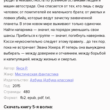
уходит в неизвестность по усеянной останками людей и
машин автостраде. Она спасается от тех, кто лишь с виду
человек; от похитителей ее маленького брата; от умелых и
ловких убийц, которые ведут зачистку захваченной
планеты. В этом новом мире выживают только одиночки.
Найти напарника — значит, на порядок уменьшить свои
шансы. Прибиться к группе — значит, погибнуть наверняка.
Кэсси неукоснительно следует этому правилу… до тех пор,
пока не встречает Эвана Уокера. И теперь она вынуждена
выбирать — между доверием и отчаянием, между борьбой
и капитуляцией, между жизнью и смертью.
Автор:
Янси Р.
Жанр:
Мистическая фантастика
Издательство:
Азбука (Азбука-классика)
Год:
2015
Страницы:
480
Формат:
fb2, epub, pdf, txt,
Скачать книгу 5-я волна: