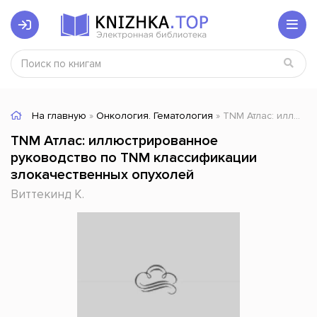
На главную
»
Онкология. Гематология
» TNM Атлас: иллюстрированное руководство по TNM классификации злокачественных опухолей
TNM Атлас: иллюстрированное
руководство по TNM классификации
злокачественных опухолей
Виттекинд К.