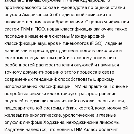
злокачественных опухолей TNM Международного
противоракового союза и Руководства по оценке стадии
опухоли Американской объединенной комиссии по
злокачественным новообразованиям. С целью унификации
систем TNM и FIGO, новая классификация включила также
последние изменения системы Международной
классификации акушеров и гинекологов (FIGO). Издание
данной книги преследует две цели: помочь онкологам и
смежным специалистам прийти к единому пониманию
особенностей распространения опухолей и научиться
точному документированию этого процесса в свете
современных тенденций; способствовать широкому
использованию классификации TNM на практике. Точные и
подробные рисунки иллюстрируют распространение
опухолей следующих локализаций: опухоли головы и шеи,
пищеварительной системы, лёгких, костей, кожи, молочной
железы; гинекологические, урологические и глазные
опухоли; лимфома Ходжкина, неходжкинские лимфомы.
Издатели надеются, что новый «TNM Атлас» облегчит