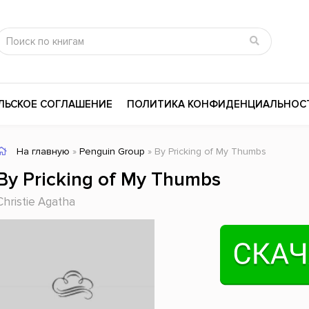
ЛЬСКОЕ СОГЛАШЕНИЕ
ПОЛИТИКА КОНФИДЕНЦИАЛЬНОС
На главную
»
Penguin Group
» By Pricking of My Thumbs
сика
Психология
Словари
By Pricking of My Thumbs
цина и здоровье
Любовные романы
Поэзия
Christie Agatha
ы
Религия
Приключения
ары и Биография
Сказки
Современная пр
 / Мистика
Триллеры
История России
ная литература
Справочники
Внутренняя поли