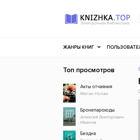
ЖАНРЫ КНИГ
ПОЛЬЗОВАТЕ
Топ просмотров
Книги о войне
Клас
Акты отчаяния
Российское искусство
Меди
Меган Нолан
Детективы
Миф
Детские книги
Мему
Бронепароходы
Алексей Викторович
История
Ужасы
Иванов
Разное
Науч
Бездна