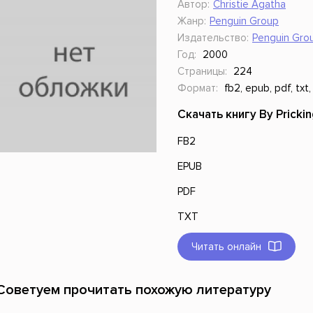
Автор:
Christie Agatha
ники
Научные издания
Юмор и сатира
Жанр:
Penguin Group
Издательство:
Penguin Gro
Год:
2000
Страницы:
224
Формат:
fb2, epub, pdf, txt,
Скачать книгу By Pricki
FB2
EPUB
PDF
TXT
Читать онлайн
Советуем прочитать похожую литературу