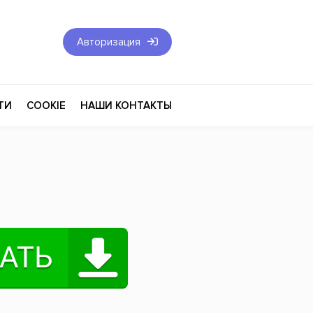
Авторизация
ТИ
COOKIE
НАШИ КОНТАКТЫ
Фантастика и Фэнтези
Философия
Эротика
оза
Эзотерика
Экономика
тика
Юриспруденция