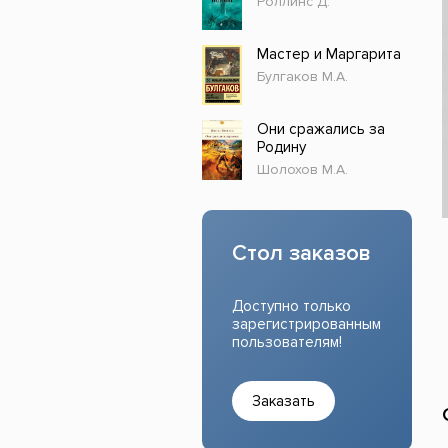
Роллинс Д.
Прочие издания
Учеб
Мастер и Маргарита
Булгаков М.А.
Они сражались за
Родину
Шолохов М.А.
Стол заказов
Доступно только
зарегистрированным
пользователям!
Заказать