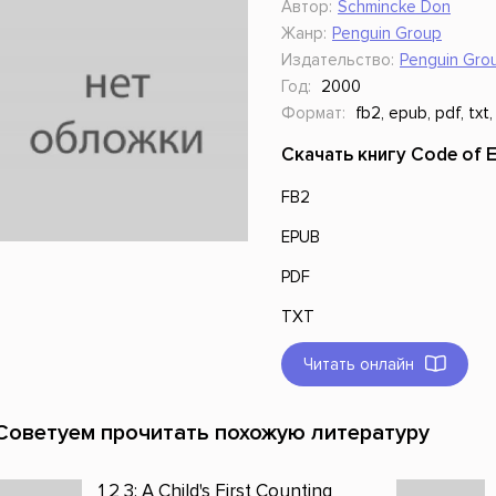
Автор:
Schmincke Don
ники
Научные издания
Юмор и сатира
Жанр:
Penguin Group
Издательство:
Penguin Gro
Год:
2000
Формат:
fb2, epub, pdf, txt,
Скачать книгу Code of E
FB2
EPUB
PDF
TXT
Читать онлайн
Советуем прочитать похожую литературу
1 2 3: A Child's First Counting