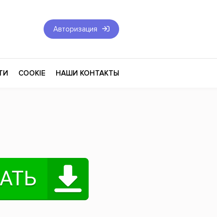
Авторизация
ТИ
COOKIE
НАШИ КОНТАКТЫ
Фантастика и Фэнтези
Философия
Эротика
оза
Эзотерика
Экономика
тика
Юриспруденция