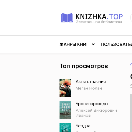
ЖАНРЫ КНИГ
ПОЛЬЗОВАТЕ
Топ просмотров
Книги о войне
Клас
Акты отчаяния
Российское искусство
Меди
Меган Нолан
Детективы
Миф
Детские книги
Мему
Бронепароходы
Алексей Викторович
История
Ужасы
Иванов
Разное
Науч
Бездна