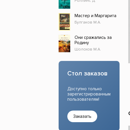
Роллинс Д.
Прочие издания
Учеб
Мастер и Маргарита
Булгаков М.А.
Они сражались за
Родину
Шолохов М.А.
Стол заказов
Доступно только
зарегистрированным
пользователям!
Заказать