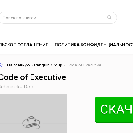
ЛЬСКОЕ СОГЛАШЕНИЕ
ПОЛИТИКА КОНФИДЕНЦИАЛЬНОС
На главную
»
Penguin Group
» Code of Executive
сика
Психология
Словари
Code of Executive
цина и здоровье
Любовные романы
Поэзия
Schmincke Don
ы
Религия
Приключения
ары и Биография
Сказки
Современная пр
 / Мистика
Триллеры
История России
ная литература
Справочники
Внутренняя поли