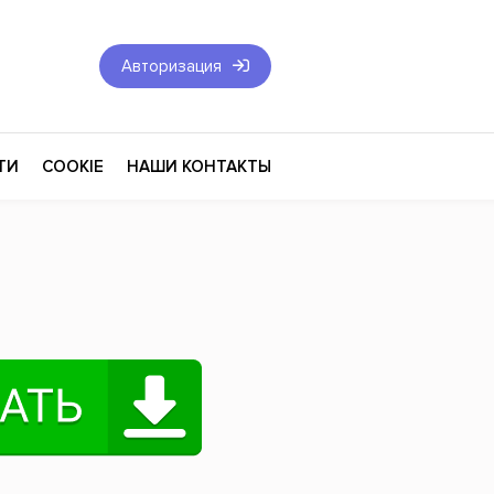
Авторизация
ТИ
COOKIE
НАШИ КОНТАКТЫ
Фантастика и Фэнтези
Философия
Эротика
оза
Эзотерика
Экономика
тика
Юриспруденция