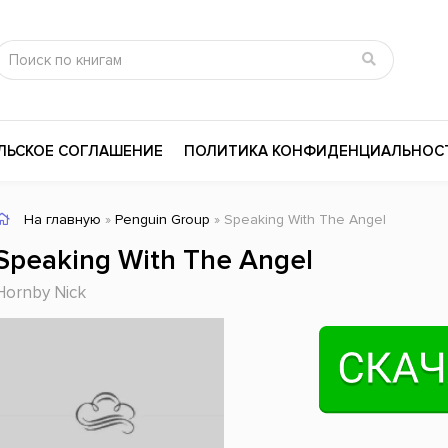
ЛЬСКОЕ СОГЛАШЕНИЕ
ПОЛИТИКА КОНФИДЕНЦИАЛЬНОС
На главную
»
Penguin Group
» Speaking With The Angel
сика
Психология
Словари
Speaking With The Angel
цина и здоровье
Любовные романы
Поэзия
Hornby Nick
ы
Религия
Приключения
ары и Биография
Сказки
Современная пр
 / Мистика
Триллеры
История России
ная литература
Справочники
Внутренняя поли