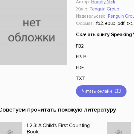
Автор:
Hornby Nick
ники
Научные издания
Юмор и сатира
Жанр:
Penguin Group
Издательство:
Penguin Gro
Формат:
fb2, epub, pdf, txt,
Скачать книгу Speaking 
FB2
EPUB
PDF
TXT
Читать онлайн
Советуем прочитать похожую литературу
1 2 3: A Child's First Counting
Book