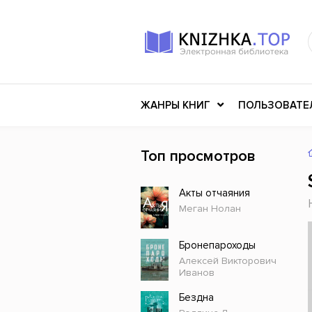
ЖАНРЫ КНИГ
ПОЛЬЗОВАТЕ
Топ просмотров
Книги о войне
Клас
Акты отчаяния
Российское искусство
Меди
Меган Нолан
Детективы
Миф
Детские книги
Мему
Бронепароходы
Алексей Викторович
История
Ужасы
Иванов
Разное
Науч
Бездна