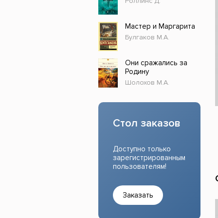
Роллинс Д.
Прочие издания
Учеб
Мастер и Маргарита
Булгаков М.А.
Они сражались за
Родину
Шолохов М.А.
Стол заказов
Доступно только
зарегистрированным
пользователям!
Заказать