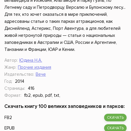
Бельведера и Ихэюаня, Альгамбре и парку Гуэль, по
Летнему саду и Петродворцу, Версалю и Булонскому лесу...
Для тех, кто хочет оказаться в мире приключений,
адресованы статьи о таких парках аттракционов, как
Диснейленд, Астерикс, Порт Авентура, а для любителей
живой нетронутой природы — статьи о национальных
заповедниках в Австралии и США, России и Аргентине,
Танзании и Франции, ЮАР и Кении.
Автор:
Юдина Н.А.
Жанр:
Прочие издания
Издательство:
Вече
Год:
2014
Страницы:
416
Формат:
fb2, epub, pdf, txt,
Скачать книгу 100 великих заповедников и парков:
FB2
СКАЧАТЬ
EPUB
СКАЧАТЬ