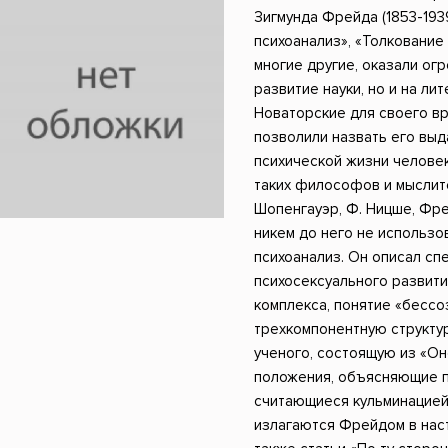
ники
Научные издания
Юмор и сатира
Зигмунда Фрейда (1853-193
психоанализ», «Толкование 
многие другие, оказали ог
развитие науки, но и на лит
Новаторские для своего в
позволили назвать его вы
психической жизни человек
таких философов и мыслител
Шопенгауэр, Ф. Ницше, Фр
никем до него не использ
психоанализ. Он описал с
психосексуального развити
комплекса, понятие «бессо
трехкомпонентную структу
ученого, состоящую из «Оно
положения, объясняющие п
считающиеся кульминацией 
излагаются Фрейдом в нас