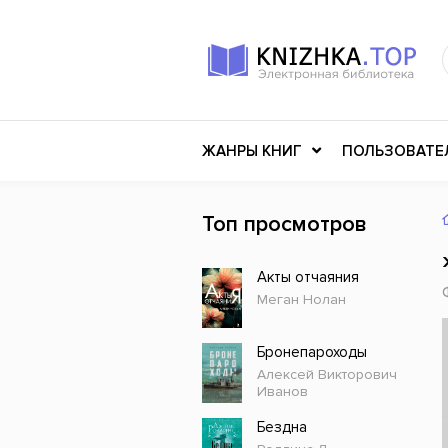
ЖАНРЫ КНИГ
ПОЛЬЗОВАТЕ
Топ просмотров
Книги о войне
Клас
Акты отчаяния
Российское искусство
Меди
Меган Нолан
Детективы
Миф
Детские книги
Мему
Бронепароходы
Алексей Викторович
История
Ужасы
Иванов
Разное
Науч
Бездна