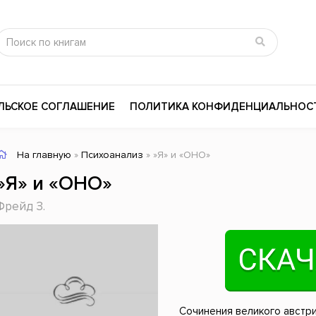
ЛЬСКОЕ СОГЛАШЕНИЕ
ПОЛИТИКА КОНФИДЕНЦИАЛЬНОС
На главную
»
Психоанализ
» »Я» и «ОНО»
сика
Психология
Словари
»Я» и «ОНО»
цина и здоровье
Любовные романы
Поэзия
Фрейд З.
ы
Религия
Приключения
ары и Биография
Сказки
Современная пр
 / Мистика
Триллеры
История России
ная литература
Справочники
Внутренняя поли
Сочинения великого австри