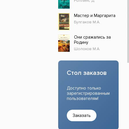
Роллинс Д.
Прочие издания
Учеб
Мастер и Маргарита
Булгаков М.А.
Они сражались за
Родину
Шолохов М.А.
Стол заказов
Доступно только
зарегистрированным
пользователям!
Заказать