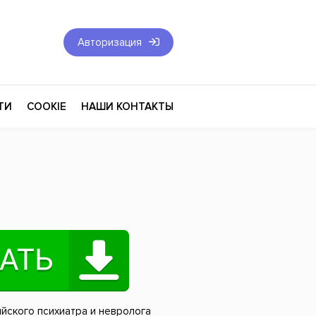
Авторизация
ТИ
COOKIE
НАШИ КОНТАКТЫ
Фантастика и Фэнтези
Философия
Эротика
оза
Эзотерика
Экономика
тика
Юриспруденция
йского психиатра и невролога