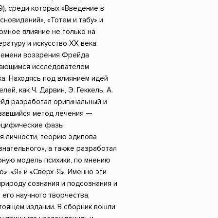
Российский боевик
9), среди которых «Введение в
сновидений», «Тотем и табу» и
ромное влияние не только на
ературу и искусство XX века.
ремени воззрения Фрейда
дающимся исследователем
а. Находясь под влиянием идей
ей, как Ч. Дарвин, Э. Геккель, А.
ейд разработал оригинальный и
овавшийся метод лечения —
пецифические фазы
я личности, теорию эдипова
знательного», а также разработал
рную модель психики, по мнению
», «Я» и «Сверх-Я». Именно эти
рироду сознания и подсознания и
его научного творчества,
тоящем издании. В сборник вошли