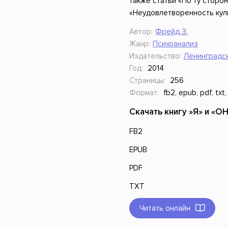
также статьи «По ту сторо
«Неудовлетворенность кул
Автор:
Фрейд З.
Жанр:
Психоанализ
Издательство:
Ленинградск
Год:
2014
Страницы:
256
Формат:
fb2, epub, pdf, txt,
Скачать книгу »Я» и «О
FB2
EPUB
PDF
TXT
Читать онлайн