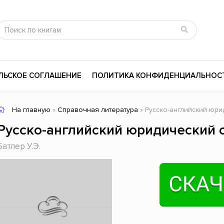
ЛЬСКОЕ СОГЛАШЕНИЕ
ПОЛИТИКА КОНФИДЕНЦИАЛЬНОС
На главную
»
Справочная литература
» Русско-английский юр
сика
Психология
Словари
Русско-английский юридический 
цина и здоровье
Любовные романы
Поэзия
Батлер У.Э.
ы
Религия
Приключения
ары и Биография
Сказки
Современная пр
 / Мистика
Триллеры
История России
ная литература
Справочники
Внутренняя поли