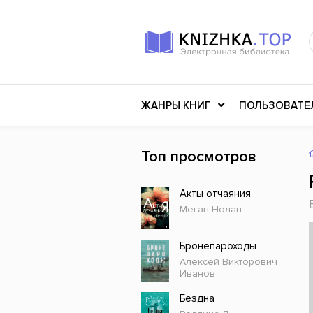
ЖАНРЫ КНИГ
ПОЛЬЗОВАТЕ
Топ просмотров
Книги о войне
Клас
Акты отчаяния
Российское искусство
Меди
Меган Нолан
Детективы
Миф
Детские книги
Мему
Бронепароходы
Алексей Викторович
История
Ужасы
Иванов
Разное
Науч
Бездна