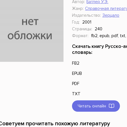
Автор:
Батлер У.Э.
ники
Научные издания
Юмор и сатира
Жанр:
Справочная литерат
Издательство:
Зерцало
Год:
2001
Страницы:
240
Формат:
fb2, epub, pdf, txt,
Скачать книгу Русско-
словарь:
FB2
EPUB
PDF
TXT
Читать онлайн
Советуем прочитать похожую литературу