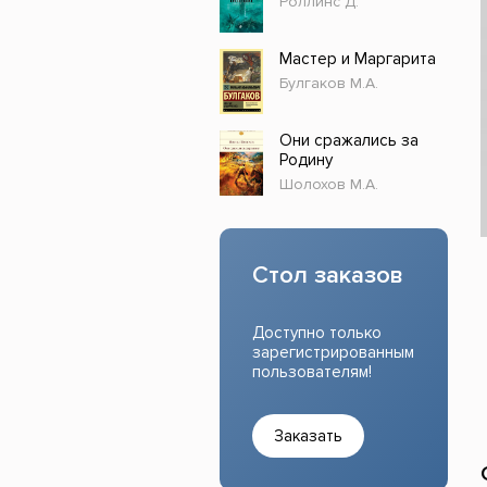
Роллинс Д.
Прочие издания
Учеб
Мастер и Маргарита
Булгаков М.А.
Они сражались за
Родину
Шолохов М.А.
Стол заказов
Доступно только
зарегистрированным
пользователям!
Заказать