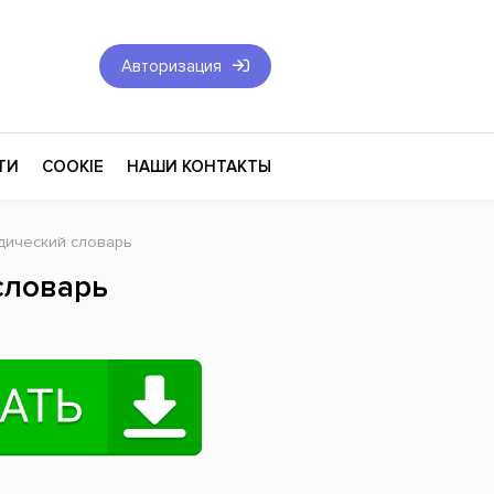
Авторизация
ТИ
COOKIE
НАШИ КОНТАКТЫ
идический словарь
Фантастика и Фэнтези
словарь
Философия
Эротика
оза
Эзотерика
Экономика
тика
Юриспруденция