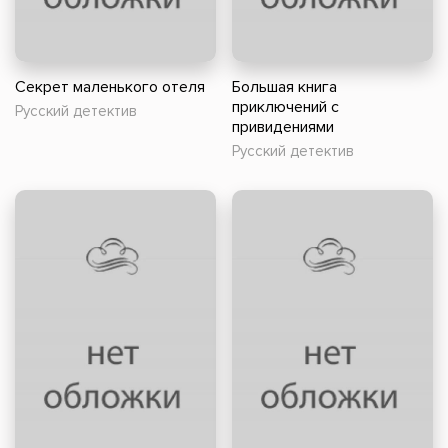
Секрет маленького отеля
Большая книга
приключений с
Русский детектив
привидениями
Русский детектив