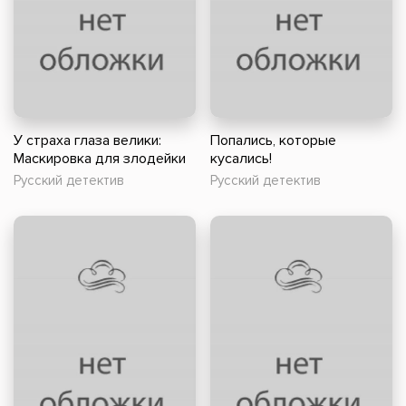
У страха глаза велики:
Попались, которые
Маскировка для злодейки
кусались!
Русский детектив
Русский детектив