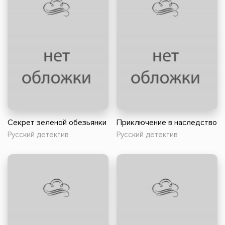
Секрет зеленой обезьянки
Приключение в наследство
Русский детектив
Русский детектив