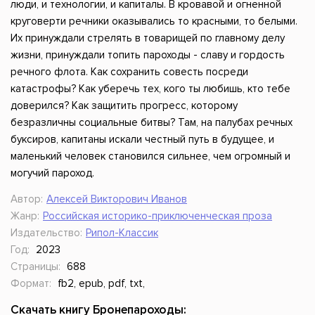
люди, и технологии, и капиталы. В кровавой и огненной
круговерти речники оказывались то красными, то белыми.
Их принуждали стрелять в товарищей по главному делу
жизни, принуждали топить пароходы - славу и гордость
речного флота. Как сохранить совесть посреди
катастрофы? Как уберечь тех, кого ты любишь, кто тебе
доверился? Как защитить прогресс, которому
безразличны социальные битвы? Там, на палубах речных
буксиров, капитаны искали честный путь в будущее, и
маленький человек становился сильнее, чем огромный и
могучий пароход.
Автор:
Алексей Викторович Иванов
Жанр:
Российская историко-приключенческая проза
Издательство:
Рипол-Классик
Год:
2023
Страницы:
688
Формат:
fb2, epub, pdf, txt,
Скачать книгу Бронепароходы: