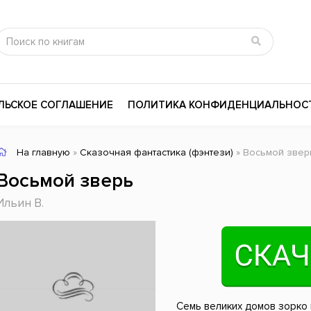
ЛЬСКОЕ СОГЛАШЕНИЕ
ПОЛИТИКА КОНФИДЕНЦИАЛЬНОС
На главную
»
Сказочная фантастика (фэнтези)
» Восьмой звер
сика
Психология
Словари
Восьмой зверь
цина и здоровье
Любовные романы
Поэзия
Ильин В.
ы
Религия
Приключения
ары и Биография
Сказки
Современная пр
 / Мистика
Триллеры
История России
ная литература
Справочники
Внутренняя поли
Семь великих домов зорко