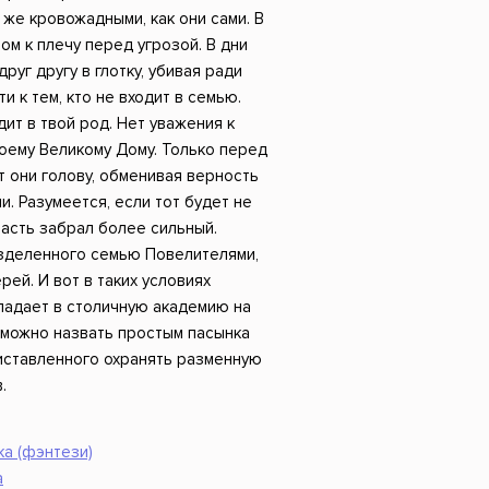
Российский боевик
 же кровожадными, как они сами. В
ом к плечу перед угрозой. В дни
руг другу в глотку, убивая ради
и к тем, кто не входит в семью.
дит в твой род. Нет уважения к
воему Великому Дому. Только перед
 они голову, обменивая верность
и. Разумеется, если тот будет не
ласть забрал более сильный.
азделенного семью Повелителями,
рей. И вот в таких условиях
падает в столичную академию на
, можно назвать простым пасынка
иставленного охранять разменную
.
а (фэнтези)
а