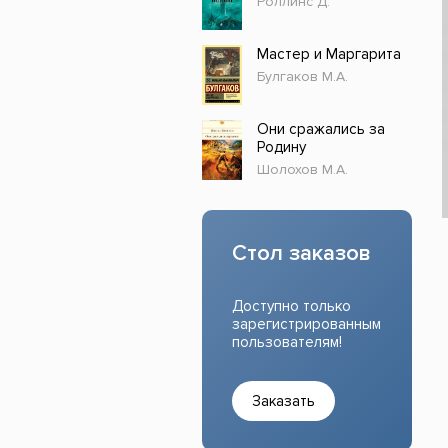
Роллинс Д.
Прочие издания
Учеб
Мастер и Маргарита
Булгаков М.А.
Они сражались за
Родину
Шолохов М.А.
Стол заказов
Доступно только
зарегистрированным
пользователям!
Заказать