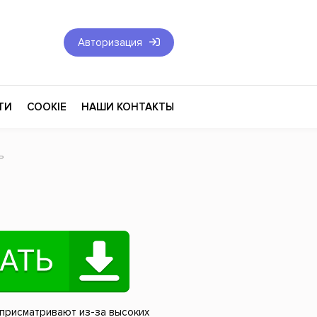
Авторизация
ТИ
COOKIE
НАШИ КОНТАКТЫ
ь
Фантастика и Фэнтези
Философия
Эротика
оза
Эзотерика
Экономика
тика
Юриспруденция
 присматривают из-за высоких