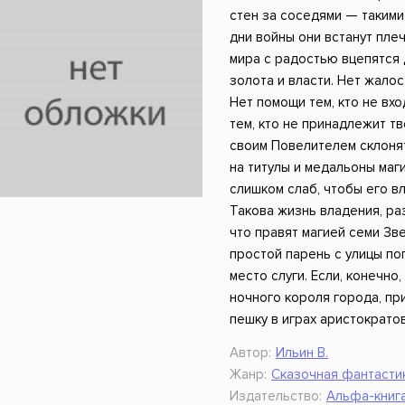
ники
Научные издания
Юмор и сатира
стен за соседями — такими
дни войны они встанут плеч
мира с радостью вцепятся д
золота и власти. Нет жалост
Нет помощи тем, кто не вхо
тем, кто не принадлежит т
своим Повелителем склонят
на титулы и медальоны маги
слишком слаб, чтобы его в
Такова жизнь владения, р
что правят магией семи Зве
простой парень с улицы по
место слуги. Если, конечно
ночного короля города, пр
пешку в играх аристократов
Автор:
Ильин В.
Жанр:
Сказочная фантастик
Издательство:
Альфа-книг