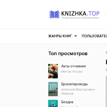
ЖАНРЫ КНИГ
ПОЛЬЗОВАТЕ
Топ просмотров
Книги о войне
Клас
Акты отчаяния
Российское искусство
Меди
Меган Нолан
Детективы
Миф
Детские книги
Мему
Бронепароходы
Алексей Викторович
История
Ужасы
Иванов
Разное
Науч
Бездна