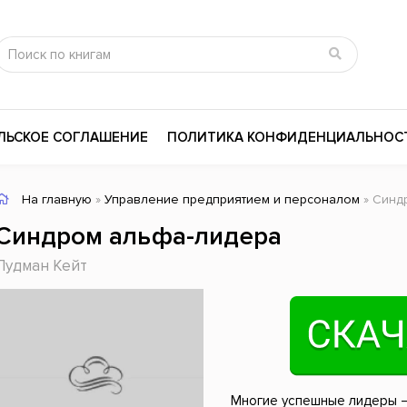
ЛЬСКОЕ СОГЛАШЕНИЕ
ПОЛИТИКА КОНФИДЕНЦИАЛЬНОС
На главную
»
Управление предприятием и персоналом
» Синд
сика
Психология
Словари
Синдром альфа-лидера
цина и здоровье
Любовные романы
Поэзия
Лудман Кейт
ы
Религия
Приключения
ары и Биография
Сказки
Современная пр
 / Мистика
Триллеры
История России
ная литература
Справочники
Внутренняя поли
Многие успешные лидеры —