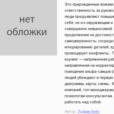
ники
Научные издания
Юмор и сатира
Это прирожденные вожаки,
ответственность за руково
люди предъявляют повышен
себе, но и к окружающим и
совершенно невыносимой. 
продолжение их достоинств
самоуверенность; сосредот
игнорированию деталей; з
провоцирует конфликты... 
коучинг — напряженная раб
направленная на корректир
поведения альфа-самцов (а
людей убеждают в первую 
диаграммы, карты, схемы...
компаний, топ-менеджерам
психологам-консультантам, 
работать над собой.
Автор:
Лудман Кейт