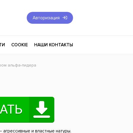
Авторизация
ТИ
COOKIE
НАШИ КОНТАКТЫ
ром альфа-лидера
Фантастика и Фэнтези
Философия
Эротика
оза
Эзотерика
Экономика
тика
Юриспруденция
 агрессивные и властные натуры.