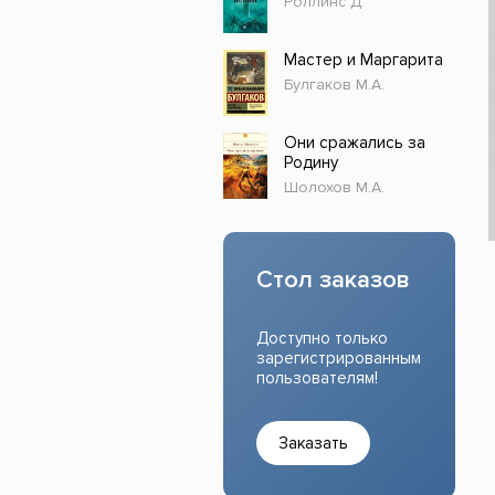
Роллинс Д.
Прочие издания
Учеб
Мастер и Маргарита
Булгаков М.А.
Они сражались за
Родину
Шолохов М.А.
Стол заказов
Доступно только
зарегистрированным
пользователям!
Заказать