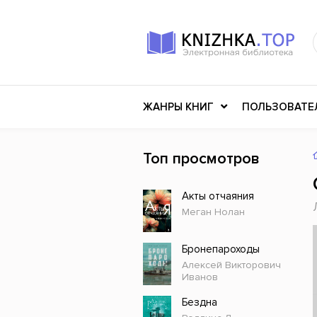
ЖАНРЫ КНИГ
ПОЛЬЗОВАТЕ
Топ просмотров
Книги о войне
Клас
Акты отчаяния
Российское искусство
Меди
Меган Нолан
Детективы
Миф
Детские книги
Мему
Бронепароходы
Алексей Викторович
История
Ужасы
Иванов
Разное
Науч
Бездна