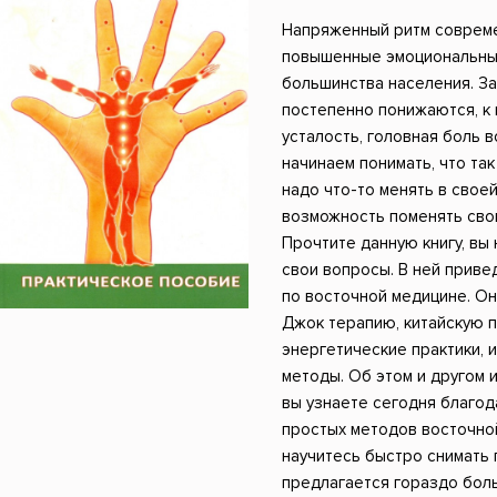
ники
Научные издания
Юмор и сатира
Напряженный ритм соврем
повышенные эмоциональные
большинства населения. З
постепенно понижаются, к 
усталость, головная боль 
начинаем понимать, что та
надо что-то менять в своей
возможность поменять сво
Прочтите данную книгу, вы 
свои вопросы. В ней прив
по восточной медицине. О
Джок терапию, китайскую 
энергетические практики,
методы. Об этом и другом 
вы узнаете сегодня благод
простых методов восточно
научитесь быстро снимать 
предлагается гораздо бол