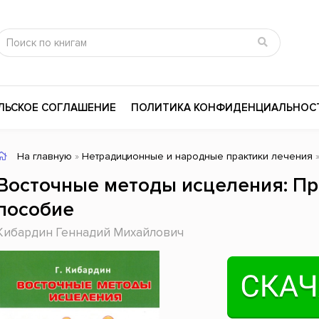
ЛЬСКОЕ СОГЛАШЕНИЕ
ПОЛИТИКА КОНФИДЕНЦИАЛЬНОС
На главную
»
Нетрадиционные и народные практики лечения
»
сика
Психология
Словари
Восточные методы исцеления: Пр
цина и здоровье
Любовные романы
Поэзия
пособие
ы
Религия
Приключения
Кибардин Геннадий Михайлович
ары и Биография
Сказки
Современная пр
 / Мистика
Триллеры
История России
ная литература
Справочники
Внутренняя поли