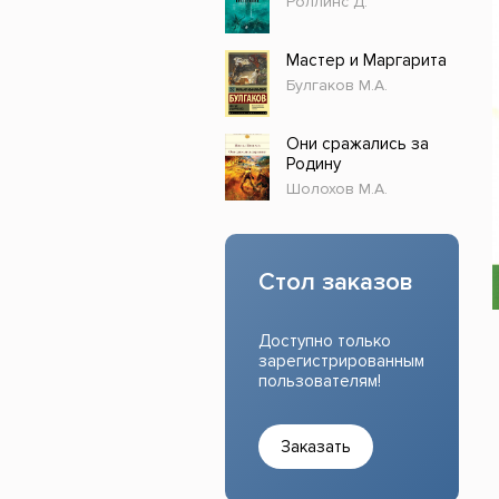
Роллинс Д.
Прочие издания
Учеб
Мастер и Маргарита
Булгаков М.А.
Они сражались за
Родину
Шолохов М.А.
Стол заказов
Доступно только
зарегистрированным
пользователям!
Заказать