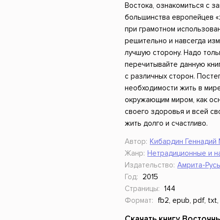
Востока, ознакомиться с з
большинства европейцев «
при грамотном использова
решительно и навсегда изм
лучшую сторону. Надо тольк
перечитывайте данную книг
с различных сторон. Посте
необходимости жить в мире
окружающим миром, как ос
своего здоровья и всей св
жить долго и счастливо.
Автор:
Кибардин Геннадий
Жанр:
Нетрадиционные и н
Издательство:
Амрита-Рус
Год:
2015
Страницы:
144
Формат:
fb2, epub, pdf, txt,
Скачать книгу Восточн