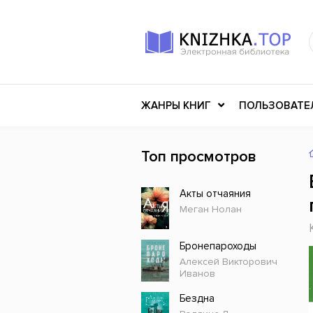
ЖАНРЫ КНИГ
ПОЛЬЗОВАТЕ
Топ просмотров
Книги о войне
Клас
Акты отчаяния
Российское искусство
Меди
Меган Нолан
Детективы
Миф
Детские книги
Мему
Бронепароходы
Алексей Викторович
История
Ужасы
Иванов
Разное
Науч
Бездна