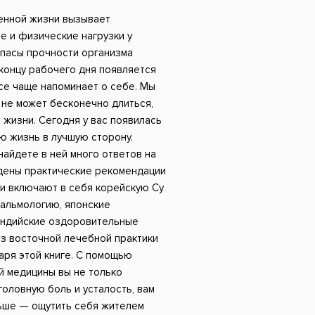
Российский боевик
енной жизни вызывает
 и физические нагрузки у
апасы прочности организма
концу рабочего дня появляется
все чаще напоминает о себе. Мы
к не может бесконечно длиться,
 жизни. Сегодня у вас появилась
ю жизнь в лучшую сторону.
найдете в ней много ответов на
едены практические рекомендации
ни включают в себя корейскую Су
пальмологию, японские
 индийские оздоровительные
из восточной лечебной практики
аря этой книге. С помощью
й медицины вы не только
головную боль и усталость, вам
ьше — ощутить себя жителем