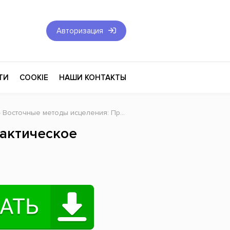
Авторизация
ТИ
COOKIE
НАШИ КОНТАКТЫ
 Восточные методы исцеления: Практическое пособие
Фантастика и Фэнтези
актическое
Философия
Эротика
оза
Эзотерика
Экономика
тика
Юриспруденция