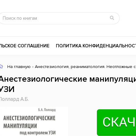
ЛЬСКОЕ СОГЛАШЕНИЕ
ПОЛИТИКА КОНФИДЕНЦИАЛЬНОС
На главную
»
Анестезиология, реаниматология. Неотложные с
сика
Психология
Словари
Анестезиологические манипуляц
цина и здоровье
Любовные романы
Поэзия
УЗИ
ы
Религия
Приключения
Поллард А.Б.
ары и Биография
Сказки
Современная пр
 / Мистика
Триллеры
История России
ная литература
Справочники
Внутренняя поли