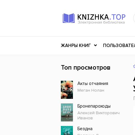
ЖАНРЫ КНИГ
ПОЛЬЗОВАТЕ
Топ просмотров
Книги о войне
Клас
Акты отчаяния
Российское искусство
Меди
Меган Нолан
Детективы
Миф
Детские книги
Мему
Бронепароходы
Алексей Викторович
История
Ужасы
Иванов
Разное
Науч
Бездна