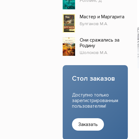
Роллинс Д.
Прочие издания
Учеб
Мастер и Маргарита
Булгаков М.А.
Они сражались за
Родину
Шолохов М.А.
Стол заказов
Доступно только
зарегистрированным
пользователям!
Заказать