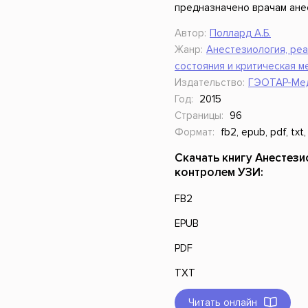
предназначено врачам ане
Автор:
Поллард А.Б.
Жанр:
Анестезиология, ре
состояния и критическая м
Издательство:
ГЭОТАР-Ме
Год:
2015
Страницы:
96
Формат:
fb2, epub, pdf, txt,
Скачать книгу Анестез
контролем УЗИ:
FB2
EPUB
PDF
TXT
Читать онлайн