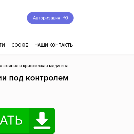
Авторизация
ТИ
COOKIE
НАШИ КОНТАКТЫ
остояния и критическая медицина
» Анестезиологические манипу
Фантастика и Фэнтези
ии под контролем
Философия
Эротика
оза
Эзотерика
Экономика
тика
Юриспруденция