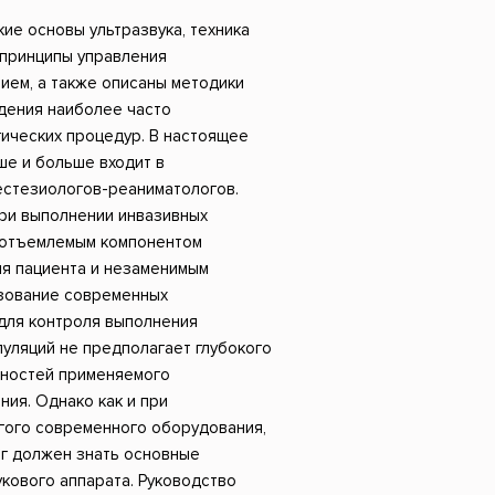
Российский боевик
ие основы ультразвука, техника
 принципы управления
ием, а также описаны методики
дения наиболее часто
ических процедур. В настоящее
ше и больше входит в
естезиологов-реаниматологов.
при выполнении инвазивных
еотъемлемым компонентом
ля пациента и незаменимым
зование современных
 для контроля выполнения
уляций не предполагает глубокого
нностей применяемого
ия. Однако как и при
гого современного оборудования,
г должен знать основные
кового аппарата. Руководство