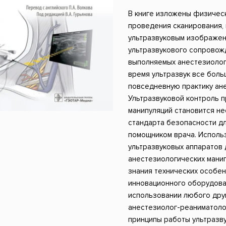
ники
Научные издания
Юмор и сатира
В книге изложены физическ
проведения сканирования,
ультразвуковым изображен
ультразвукового сопровож
выполняемых анестезиолог
время ультразвук все боль
повседневную практику ан
Ультразвуковой контроль 
манипуляций становится н
стандарта безопасности д
помощником врача. Исполь
ультразвуковых аппаратов
анестезиологических манип
знания технических особе
инновационного оборудован
использовании любого дру
анестезиолог-реаниматоло
принципы работы ультразву