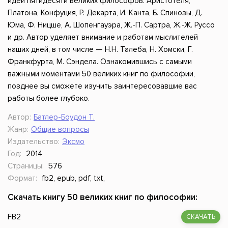
идеи пятидесяти великих философов: Аристотеля,
Платона, Конфуция, Р. Декарта, И. Канта, Б. Спинозы, Д.
Юма, Ф. Ницше, А. Шопенгауэра, Ж.-П. Сартра, Ж.-Ж. Руссо
и др. Автор уделяет внимание и работам мыслителей
наших дней, в том числе — Н.Н. Талеба, Н. Хомски, Г.
Франкфурта, М. Сэндела. Ознакомившись с самыми
важными моментами 50 великих книг по философии,
позднее вы сможете изучить заинтересовавшие вас
работы более глубоко.
Автор:
Батлер-Боудон Т.
Жанр:
Общие вопросы
Издательство:
Эксмо
Год:
2014
Страницы:
576
Формат:
fb2, epub, pdf, txt,
Скачать книгу 50 великих книг по философии:
FB2
СКАЧАТЬ