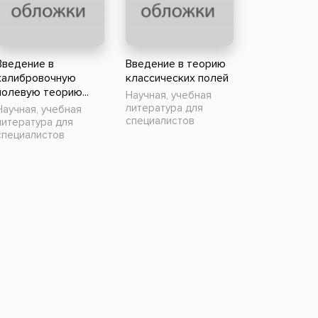
ники
Научные издания
Юмор и сатира
Введение в
Введение в теорию
калибровочную
классических полей
полевую теорию...
Научная, учебная
литература для
Научная, учебная
специалистов
литература для
специалистов