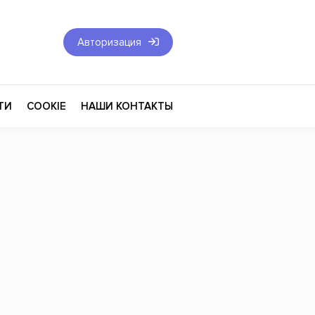
Авторизация
ТИ
COOKIE
НАШИ КОНТАКТЫ
Фантастика и Фэнтези
Философия
Эротика
оза
Эзотерика
Экономика
тика
Юриспруденция