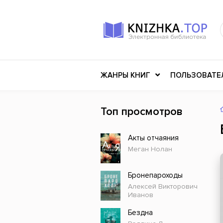
ЖАНРЫ КНИГ
ПОЛЬЗОВАТЕ
Топ просмотров
Книги о войне
Клас
Акты отчаяния
Российское искусство
Меди
Меган Нолан
Детективы
Миф
Детские книги
Мему
Бронепароходы
Алексей Викторович
История
Ужасы
Иванов
Разное
Науч
Бездна