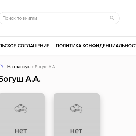
ЛЬСКОЕ СОГЛАШЕНИЕ
ПОЛИТИКА КОНФИДЕНЦИАЛЬНОС
На главную
» Богуш А.А.
сика
Психология
Словари
Богуш А.А.
цина и здоровье
Любовные романы
Поэзия
ы
Религия
Приключения
ары и Биография
Сказки
Современная пр
 / Мистика
Триллеры
История России
ная литература
Справочники
Внутренняя поли