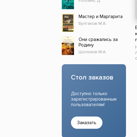
Роллинс Д.
Прочие издания
Учеб
Мастер и Маргарита
Булгаков М.А.
Они сражались за
Родину
Шолохов М.А.
Стол заказов
Доступно только
зарегистрированным
пользователям!
Заказать