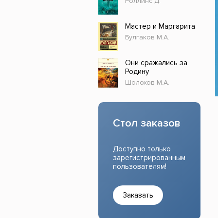
Роллинс Д.
Прочие издания
Учеб
Мастер и Маргарита
Булгаков М.А.
Они сражались за
Родину
Шолохов М.А.
Стол заказов
Доступно только
зарегистрированным
пользователям!
Заказать