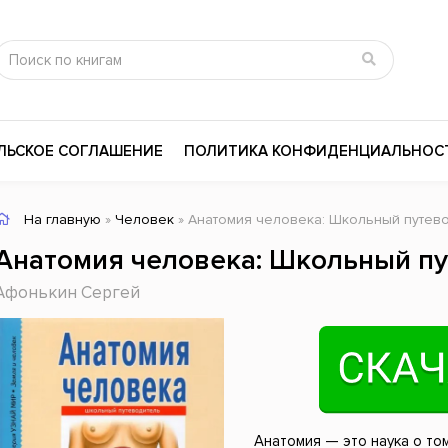
ЛЬСКОЕ СОГЛАШЕНИЕ
ПОЛИТИКА КОНФИДЕНЦИАЛЬНОС
На главную
»
Человек
» Анатомия человека: Школьный путев
сика
Психология
Словари
Анатомия человека: Школьный п
цина и здоровье
Любовные романы
Поэзия
Афонькин Сергей
ы
Религия
Приключения
ары и Биография
Сказки
Современная пр
 / Мистика
Триллеры
История России
ная литература
Справочники
Внутренняя поли
Анатомия — это наука о том