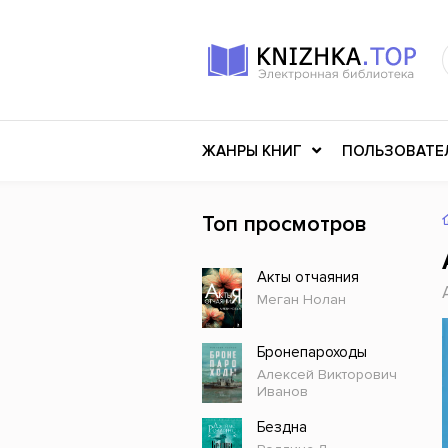
ЖАНРЫ КНИГ
ПОЛЬЗОВАТЕ
Топ просмотров
Книги о войне
Клас
Акты отчаяния
Российское искусство
Меди
Меган Нолан
Детективы
Миф
Детские книги
Мему
Бронепароходы
Алексей Викторович
История
Ужасы
Иванов
Разное
Науч
Бездна