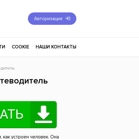
Авторизация
ТИ
COOKIE
НАШИ КОНТАКТЫ
одитель
Фантастика и Фэнтези
утеводитель
Философия
Эротика
оза
Эзотерика
Экономика
тика
Юриспруденция
, как устроен человек. Она