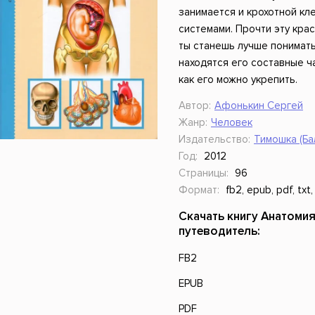
ники
Научные издания
Юмор и сатира
занимается и крохотной кле
системами. Прочти эту кра
ты станешь лучше понимать,
находятся его составные ча
как его можно укрепить.
Автор:
Афонькин Сергей
Жанр:
Человек
Издательство:
Тимошка (Ба
Год:
2012
Страницы:
96
Формат:
fb2, epub, pdf, txt,
Скачать книгу Анатоми
путеводитель:
FB2
EPUB
PDF