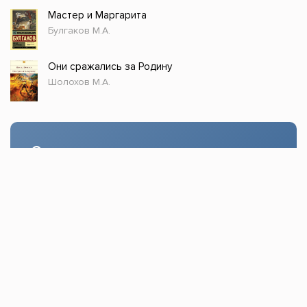
Мастер и Маргарита
Булгаков М.А.
Они сражались за Родину
Шолохов М.А.
Стол заказов
Доступно только зарегистрированным
пользователям!
Заказать