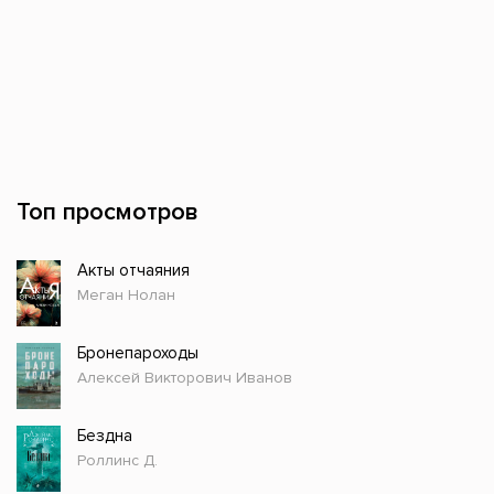
Топ просмотров
Акты отчаяния
Меган Нолан
Бронепароходы
Алексей Викторович Иванов
Бездна
Роллинс Д.