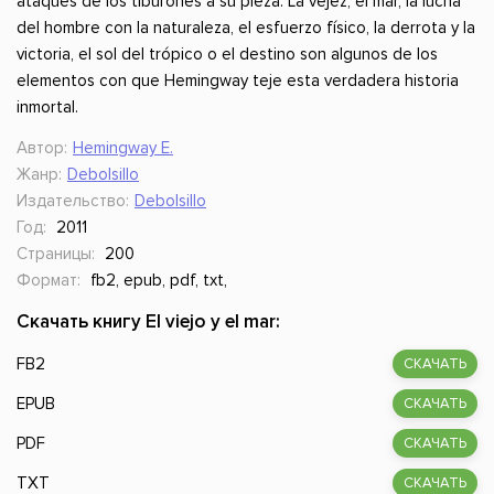
ataques de los tiburones a su pieza. La vejez, el mar, la lucha
del hombre con la naturaleza, el esfuerzo físico, la derrota y la
victoria, el sol del trópico o el destino son algunos de los
elementos con que Hemingway teje esta verdadera historia
inmortal.
Автор:
Hemingway E.
Жанр:
Debolsillo
Издательство:
Debolsillo
Год:
2011
Страницы:
200
Формат:
fb2, epub, pdf, txt,
Скачать книгу El viejo y el mar:
FB2
СКАЧАТЬ
EPUB
СКАЧАТЬ
PDF
СКАЧАТЬ
TXT
СКАЧАТЬ