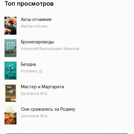
Топ просмотров
Акты отчаяния
Меган Нолан
Бронепароходы
Алексей Викторович Иванов
Бездна
Роллинс Д.
Мастер и Маргарита
Булгаков М.А.
Они сражались за Родину
Шолохов М.А.