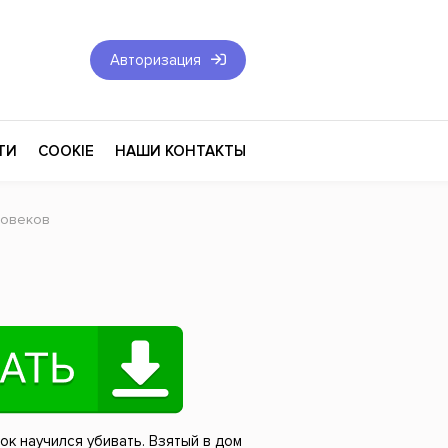
Авторизация
ТИ
COOKIE
НАШИ КОНТАКТЫ
ловеков
Фантастика и Фэнтези
Философия
Эротика
оза
Эзотерика
Экономика
тика
Юриспруденция
к научился убивать. Взятый в дом