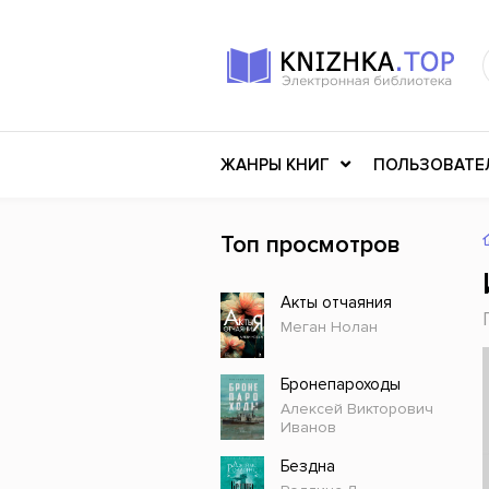
ЖАНРЫ КНИГ
ПОЛЬЗОВАТЕ
Топ просмотров
Книги о войне
Клас
Акты отчаяния
Российское искусство
Меди
Меган Нолан
Детективы
Миф
Детские книги
Мему
Бронепароходы
Алексей Викторович
История
Ужасы
Иванов
Разное
Науч
Бездна