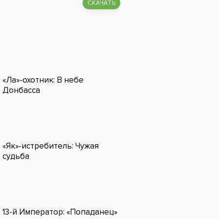
СКАЧАТЬ
«Ла»-охотник: В небе
Донбасса
«Як»-истребитель: Чужая
судьба
13-й Император: «Попаданец»