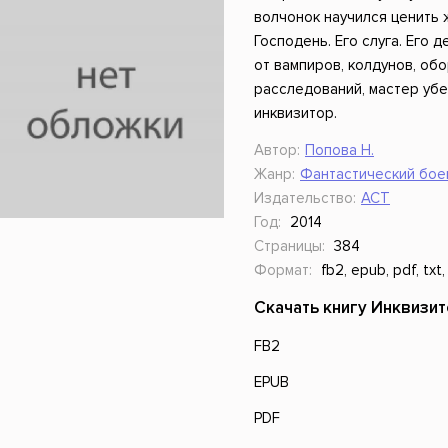
ники
Научные издания
Юмор и сатира
волчонок научился ценить 
Господень. Его слуга. Его д
от вампиров, колдунов, об
расследований, мастер убе
инквизитор.
Автор:
Попова Н.
Жанр:
Фантастический бое
Издательство:
АСТ
Год:
2014
Страницы:
384
Формат:
fb2, epub, pdf, txt,
Скачать книгу Инквизит
FB2
EPUB
PDF