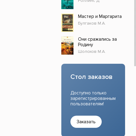
Роллинс Д.
Прочие издания
Учеб
Мастер и Маргарита
Булгаков М.А.
Они сражались за
Родину
Шолохов М.А.
Стол заказов
Доступно только
зарегистрированным
пользователям!
Заказать