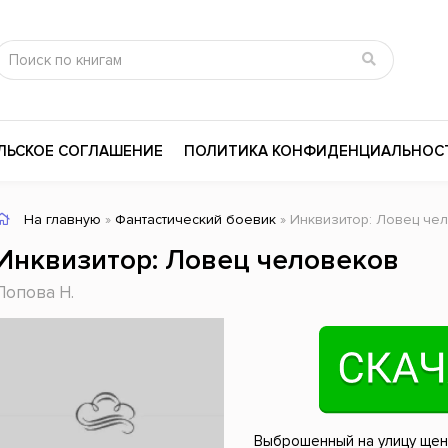
ЛЬСКОЕ СОГЛАШЕНИЕ
ПОЛИТИКА КОНФИДЕНЦИАЛЬНОС
На главную
»
Фантастический боевик
» Инквизитор: Ловец че
сика
Психология
Словари
Инквизитор: Ловец человеков
цина и здоровье
Любовные романы
Поэзия
Попова Н.
ы
Религия
Приключения
ары и Биография
Сказки
Современная пр
 / Мистика
Триллеры
История России
ная литература
Справочники
Внутренняя поли
Выброшенный на улицу щено