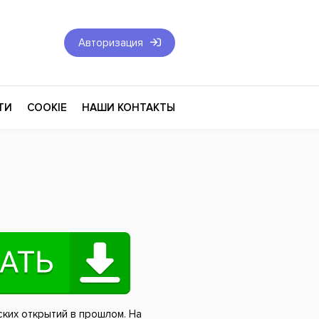
Авторизация
ТИ
COOKIE
НАШИ КОНТАКТЫ
Фантастика и Фэнтези
Философия
Эротика
оза
Эзотерика
Экономика
тика
Юриспруденция
ких открытий в прошлом. На