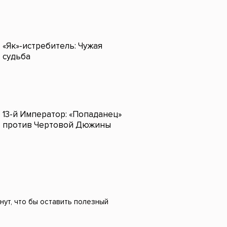
«Як»-истребитель: Чужая
судьба
13-й Император: «Попаданец»
против Чертовой Дюжины
нут, что бы оставить полезный