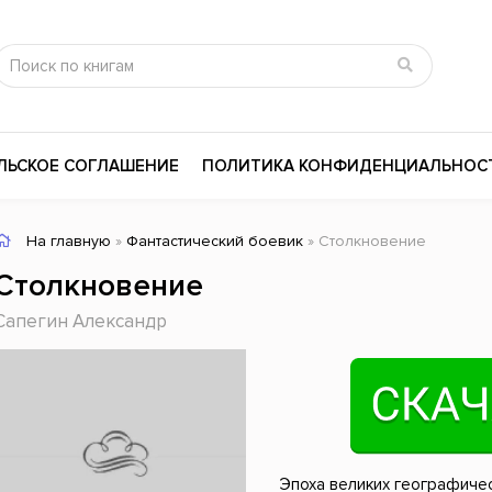
ЛЬСКОЕ СОГЛАШЕНИЕ
ПОЛИТИКА КОНФИДЕНЦИАЛЬНОС
На главную
»
Фантастический боевик
» Столкновение
сика
Психология
Словари
Столкновение
цина и здоровье
Любовные романы
Поэзия
Сапегин Александр
ы
Религия
Приключения
ары и Биография
Сказки
Современная пр
 / Мистика
Триллеры
История России
ная литература
Справочники
Внутренняя поли
Эпоха великих географичес