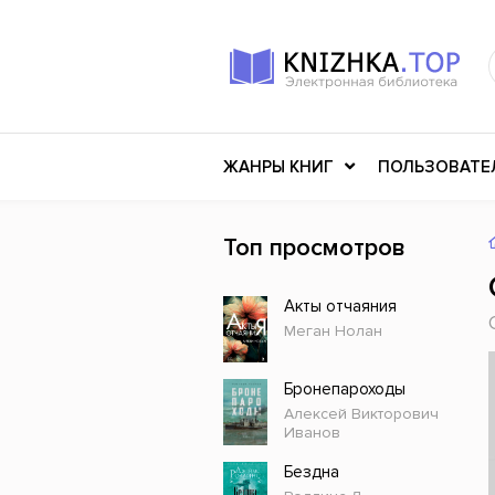
ЖАНРЫ КНИГ
ПОЛЬЗОВАТЕ
Топ просмотров
Книги о войне
Клас
Акты отчаяния
Российское искусство
Меди
Меган Нолан
Детективы
Миф
Детские книги
Мему
Бронепароходы
Алексей Викторович
История
Ужасы
Иванов
Разное
Науч
Бездна