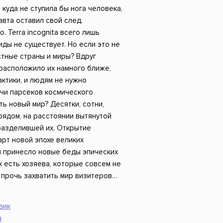
Российский боевик
 куда не ступила бы нога человека,
авта оставил свой след.
 Terra incognita всего лишь
иды не существует. Но если это не
стные страны и миры? Вдруг
расположило их намного ближе,
актики, и людям не нужно
ячи парсеков космического
ть новый мир? Десятки, сотни,
рядом, на расстоянии вытянутой
 разделившей их. Открытие
арт новой эпохе великих
и принесло новые беды эпических
х есть хозяева, которые совсем не
 прочь захватить мир визитеров…
вик
а