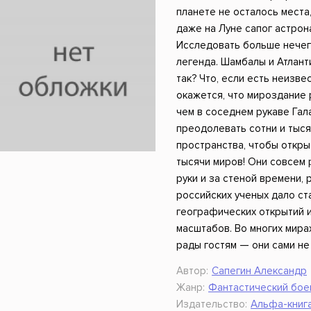
ники
Научные издания
Юмор и сатира
планете не осталось места,
даже на Луне сапог астрон
Исследовать больше нечего.
легенда. Шамбалы и Атлант
так? Что, если есть неизве
окажется, что мироздание 
чем в соседнем рукаве Гал
преодолевать сотни и тыс
пространства, чтобы откры
тысячи миров! Они совсем 
руки и за стеной времени,
российских ученых дало ст
географических открытий 
масштабов. Во многих мира
рады гостям — они сами не
Автор:
Сапегин Александр
Жанр:
Фантастический бое
Издательство:
Альфа-книг