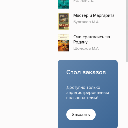
Роллинс Д.
Прочие издания
Учеб
Мастер и Маргарита
Булгаков М.А.
Они сражались за
Родину
Шолохов М.А.
Стол заказов
Доступно только
зарегистрированным
пользователям!
Заказать