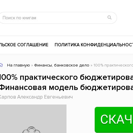
ЛЬСКОЕ СОГЛАШЕНИЕ
ПОЛИТИКА КОНФИДЕНЦИАЛЬНОС
На главную
»
Финансы, банковское дело
» 100% практического бюджетир
сика
Психология
Словари
100% практического бюджетирован
цина и здоровье
Любовные романы
Поэзия
Финансовая модель бюджетиров
ы
Религия
Приключения
Карпов Александр Евгеньевич
ары и Биография
Сказки
Современная пр
 / Мистика
Триллеры
История России
ная литература
Справочники
Внутренняя поли