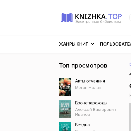
ЖАНРЫ КНИГ
ПОЛЬЗОВАТЕ
Топ просмотров
Книги о войне
Клас
Акты отчаяния
Российское искусство
Меди
Меган Нолан
Детективы
Миф
Детские книги
Мему
Бронепароходы
Алексей Викторович
История
Ужасы
Иванов
Разное
Науч
Бездна