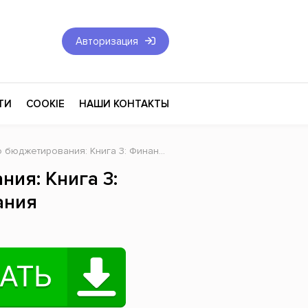
Авторизация
ТИ
COOKIE
НАШИ КОНТАКТЫ
ования: Книга 3: Финансовая модель бюджетирования
Фантастика и Фэнтези
ия: Книга 3:
Философия
ания
Эротика
оза
Эзотерика
Экономика
тика
Юриспруденция