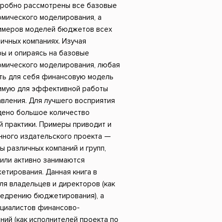
одробно рассмотрены все базовые
мического моделирования, а
имеров моделей бюджетов всех
личных компаниях. Изучая
ы и опираясь на базовые
мического моделирования, любая
ть для себя финансовую модель
имую для эффективной работы
вления. Для лучшего восприятия
дено большое количество
 практики. Примеры приводит и
данного издательского проекта —
ы различных компаний и групп,
 или активно занимаются
етирования. Данная книга в
я владельцев и директоров (как
недрению бюджетирования), а
ециалистов финансово-
ий (как исполнителей проекта по