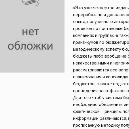
ники
Научные издания
Юмор и сатира
»Это уже четвертое издани
переработано и дополнено
опыта, полученного авторо
проектов по постановке б
компаниях и группах, а та
практикумов по бюджетиро
методическому аспекту бю
бюджеты либо вообще не бу
некачественными и неприм
рассматриваются все вопр
планирования и консолидац
бюджетов, а также подгот
проведения план-фактного
Для того чтобы система б
необходимо обеспечить инф
фактической. Принципы по
информации различаются, 
прописанную методику пол