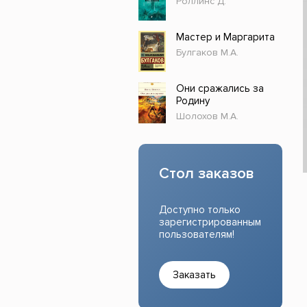
Роллинс Д.
Прочие издания
Учеб
Мастер и Маргарита
Булгаков М.А.
Они сражались за
Родину
Шолохов М.А.
Стол заказов
Доступно только
зарегистрированным
пользователям!
Заказать