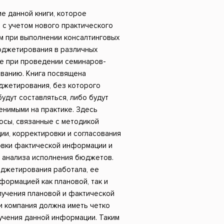
Российский боевик
е данной книги, которое
 с учетом нового практического
м при выполнении консалтинговых
юджетирования в различных
кже при проведении семинаров-
ванию. Книга посвящена
джетирования, без которого
дут составляться, либо будут
енимыми на практике. Здесь
осы, связанные с методикой
ии, корректировки и согласования
овки фактической информации и
 анализа исполнения бюджетов.
юджетирования работала, ее
ормацией как плановой, так и
лучения плановой и фактической
и компания должна иметь четко
учения данной информации. Таким