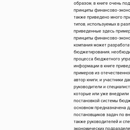
образом, в книге очень п
принципы финансово-эконо
также приведено много пр
типов, используемых в раз
приведенные здесь пример
принципы финансово-эконо
компания может разработа
бюджетирования, необход
процесса бюджетного упра
информации в книге приве
примеров из отечественной
автор книги, и участники 
руководители и специалист
которые или уже внедрили
постановкой системы бюдж
основном предназначена дл
постановщиков задач по в
также руководителей и сп
экономических подразделен