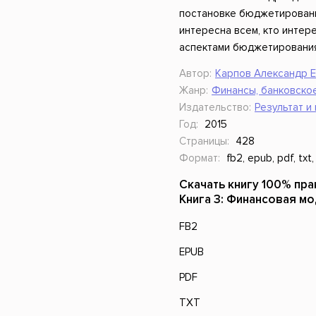
постановке бюджетирования
интересна всем, кто интер
аспектами бюджетирования
Автор:
Карпов Александр 
Жанр:
Финансы, банковско
Издательство:
Результат и
Год:
2015
Страницы:
428
Формат:
fb2, epub, pdf, txt,
Скачать книгу 100% пр
Книга 3: Финансовая м
FB2
EPUB
PDF
TXT