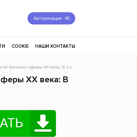
Авторизация
ТИ
COOKIE
НАШИ КОНТАКТЫ
 Великие аферы XX века: В 2-х томах. Том 2
Фантастика и Фэнтези
аферы XX века: В
Философия
Эротика
оза
Эзотерика
Экономика
тика
Юриспруденция