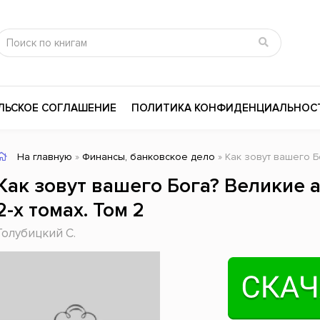
ЛЬСКОЕ СОГЛАШЕНИЕ
ПОЛИТИКА КОНФИДЕНЦИАЛЬНОС
На главную
»
Финансы, банковское дело
» Как зовут вашего Бога?
сика
Психология
Словари
Как зовут вашего Бога? Великие 
цина и здоровье
Любовные романы
Поэзия
2-х томах. Том 2
ы
Религия
Приключения
Голубицкий С.
ары и Биография
Сказки
Современная пр
 / Мистика
Триллеры
История России
ная литература
Справочники
Внутренняя поли