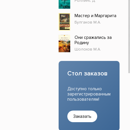
Роллинс Д.
Прочие издания
Учеб
Мастер и Маргарита
Булгаков М.А.
Они сражались за
Родину
Шолохов М.А.
Стол заказов
Доступно только
зарегистрированным
пользователям!
Заказать