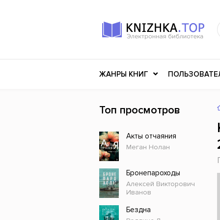
ЖАНРЫ КНИГ
ПОЛЬЗОВАТЕ
Топ просмотров
Книги о войне
Клас
Акты отчаяния
Российское искусство
Меди
Меган Нолан
Детективы
Миф
Детские книги
Мему
Бронепароходы
Алексей Викторович
История
Ужасы
Иванов
Разное
Науч
Бездна