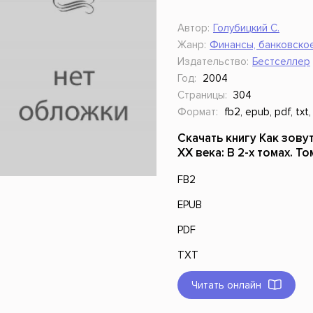
ники
Научные издания
Юмор и сатира
Автор:
Голубицкий С.
Жанр:
Финансы, банковско
Издательство:
Бестселлер
Год:
2004
Страницы:
304
Формат:
fb2, epub, pdf, txt,
Скачать книгу Как зову
XX века: В 2-х томах. То
FB2
EPUB
PDF
TXT
Читать онлайн