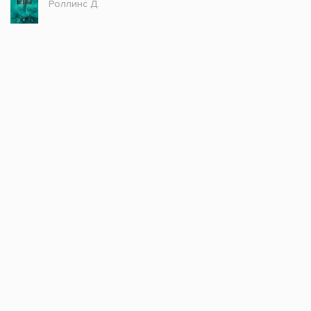
Роллинс Д.
Мастер и Маргарита
Булгаков М.А.
Они сражались за Родину
Шолохов М.А.
Стол заказов
Доступно только зарегистрированным
пользователям!
Заказать