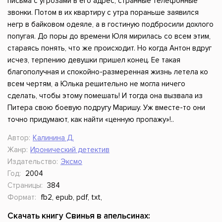
письма с угрозами в его адрес, странные телефонные
звонки. Потом в их квартиру с утра пораньше заявился
негр в байковом одеяле, а в гостиную подбросили дохлого
попугая. До поры до времени Юля мирилась со всем этим,
стараясь понять, что же происходит. Но когда Антон вдруг
исчез, терпению девушки пришел конец. Ее такая
благополучная и спокойно-размеренная жизнь летела ко
всем чертям, а Юлька решительно не могла ничего
сделать, чтобы этому помешать! И тогда она вызвала из
Питера свою боевую подругу Маришу. Уж вместе-то они
точно придумают, как найти «ценную пропажу»!..
Автор:
Калинина Д.
Жанр:
Иронический детектив
Издательство:
Эксмо
Год:
2004
Страницы:
384
Формат:
fb2, epub, pdf, txt,
Скачать книгу Свинья в апельсинах: