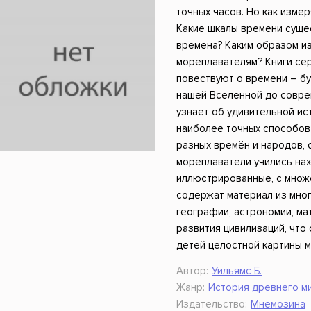
ники
Научные издания
Юмор и сатира
точных часов. Но как изме
Какие шкалы времени суще
времена? Каким образом и
мореплавателям? Книги се
повествуют о времени – б
нашей Вселенной до совре
узнает об удивительной и
наиболее точных способов
разных времён и народов, 
мореплаватели учились нах
иллюстрированные, с множ
содержат материал из мног
географии, астрономии, ма
развития цивилизаций, чт
детей целостной картины м
Автор:
Уильямс Б.
Жанр:
История древнего м
Издательство:
Мнемозина