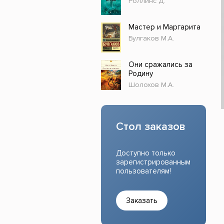
Роллинс Д.
Прочие издания
Учеб
Мастер и Маргарита
Булгаков М.А.
Они сражались за
Родину
Шолохов М.А.
Стол заказов
Доступно только
зарегистрированным
пользователям!
Заказать