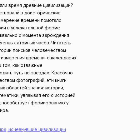
Российский боевик
ряли время древние цивилизации?
ствовали в доисторические
змерение времени помогало
рии в увлекательной форме
уквально с момента зарождения
менных атомных часов. Читатель
стории поисков человечеством
 измерения времени, о календарях
о том, как отважные
одить путь по звёздам. Красочно
еством фотографий, эти книги
их областей знания: истории,
тематики, увязывая его с историей
о способствует формированию у
ира.
ира, исчезнувшие цивилизации