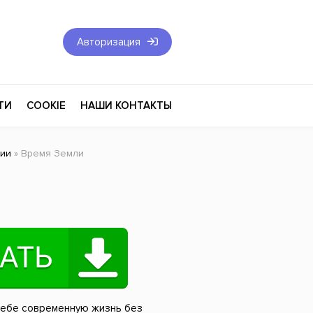
Авторизация
ТИ
COOKIE
НАШИ КОНТАКТЫ
ции
» Время Земли
Фантастика и Фэнтези
Философия
Эротика
оза
Эзотерика
Экономика
тика
Юриспруденция
себе современную жизнь без