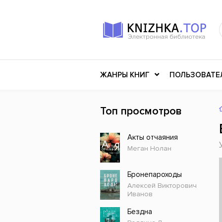
ЖАНРЫ КНИГ
ПОЛЬЗОВАТЕ
Топ просмотров
Книги о войне
Клас
Акты отчаяния
Российское искусство
Меди
Меган Нолан
Детективы
Миф
Детские книги
Мему
Бронепароходы
Алексей Викторович
История
Ужасы
Иванов
Разное
Науч
Бездна