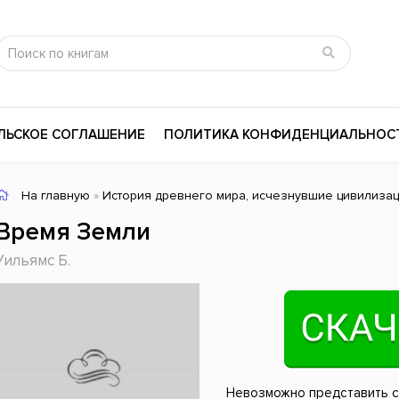
ЛЬСКОЕ СОГЛАШЕНИЕ
ПОЛИТИКА КОНФИДЕНЦИАЛЬНОС
На главную
»
История древнего мира, исчезнувшие цивилиза
сика
Психология
Словари
Время Земли
цина и здоровье
Любовные романы
Поэзия
Уильямс Б.
ы
Религия
Приключения
ары и Биография
Сказки
Современная пр
 / Мистика
Триллеры
История России
ная литература
Справочники
Внутренняя поли
Невозможно представить 