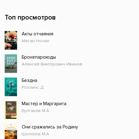
Топ просмотров
Акты отчаяния
Меган Нолан
Бронепароходы
Алексей Викторович Иванов
Бездна
Роллинс Д.
Мастер и Маргарита
Булгаков М.А.
Они сражались за Родину
Шолохов М.А.