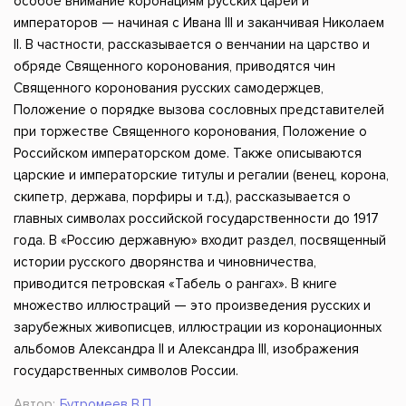
особое внимание коронациям русских царей и
императоров — начиная с Ивана III и заканчивая Николаем
II. В частности, рассказывается о венчании на царство и
обряде Священного коронования, приводятся чин
Священного коронования русских самодержцев,
Положение о порядке вызова сословных представителей
при торжестве Священного коронования, Положение о
Российском императорском доме. Также описываются
царские и императорские титулы и регалии (венец, корона,
скипетр, держава, порфиры и т.д.), рассказывается о
главных символах российской государственности до 1917
года. В «Россию державную» входит раздел, посвященный
истории русского дворянства и чиновничества,
приводится петровская «Табель о рангах». В книге
множество иллюстраций — это произведения русских и
зарубежных живописцев, иллюстрации из коронационных
альбомов Александра II и Александра III, изображения
государственных символов России.
Автор:
Бутромеев В.П.