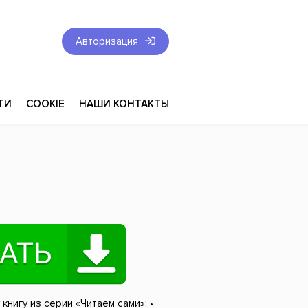
Авторизация
ТИ
COOKIE
НАШИ КОНТАКТЫ
Фантастика и Фэнтези
Философия
Эротика
оза
Эзотерика
Экономика
тика
Юриспруденция
книгу из серии «Читаем сами»: •