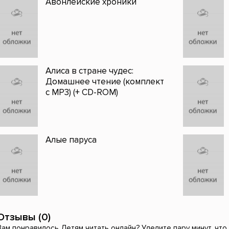
Авонлейские хроники
Алиса в стране чудес:
Домашнее чтение (комплект
с MP3) (+ CD-ROM)
Алые паруса
Отзывы (0)
Вам понравилось Детям читать онлайн? Уделите пару минут, что