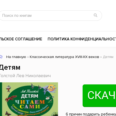
ЛЬСКОЕ СОГЛАШЕНИЕ
ПОЛИТИКА КОНФИДЕНЦИАЛЬНОС
На главную
»
Классическая литература XVIII-XX веков
» Детям
сика
Психология
Словари
Детям
цина и здоровье
Любовные романы
Поэзия
Толстой Лев Николаевич
ы
Религия
Приключения
ары и Биография
Сказки
Современная пр
 / Мистика
Триллеры
История России
ная литература
Справочники
Внутренняя поли
6 причин подарить ребенку 