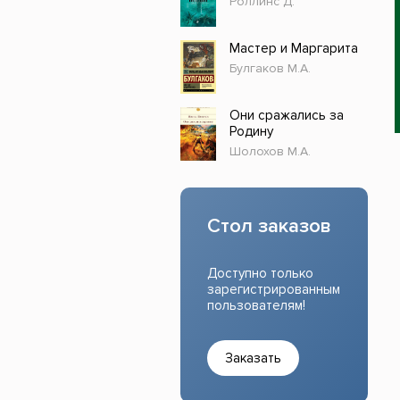
Роллинс Д.
Прочие издания
Учеб
Мастер и Маргарита
Булгаков М.А.
Они сражались за
Родину
Шолохов М.А.
Стол заказов
Доступно только
зарегистрированным
пользователям!
Заказать