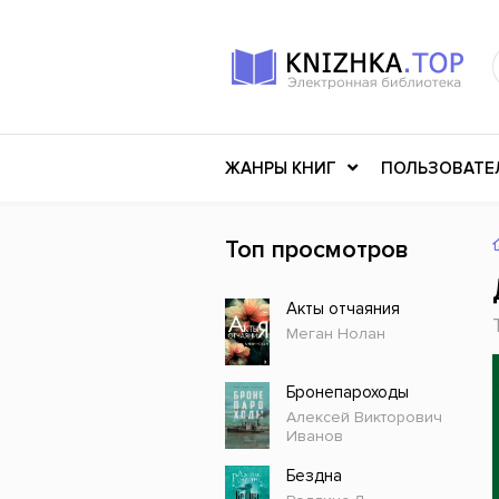
ЖАНРЫ КНИГ
ПОЛЬЗОВАТЕ
Топ просмотров
Книги о войне
Клас
Акты отчаяния
Российское искусство
Меди
Меган Нолан
Детективы
Миф
Детские книги
Мему
Бронепароходы
Алексей Викторович
История
Ужасы
Иванов
Разное
Науч
Бездна