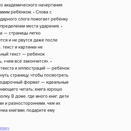
Российский боевик
о академического начертания
амим ребёнком. • Слова с
дарного слога помогает ребёнку
пределении места ударения. •
а — страницы легко
утся и не рвутся даже после
 текст и картинки не
ьный текст — ребёнок
, «чем всё закончится». •
текста и иллюстраций — ребёнок
нуть страницу, чтобы посмотреть
 Подарочный формат — идеальные
нающего читать; книга хорошо
лку. В доме, где много книг, дети
и и разносторонними, чем их
нка книгами, подарите ему
аевич