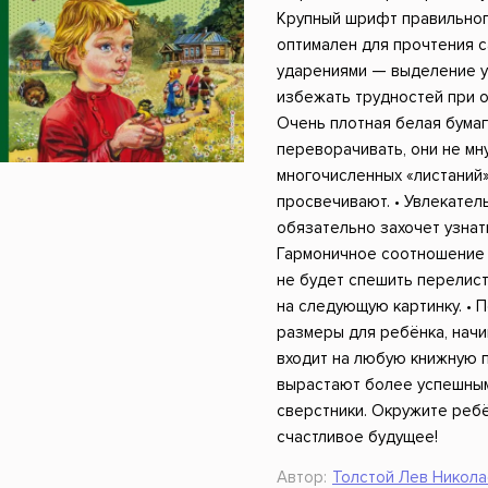
ники
Научные издания
Юмор и сатира
Крупный шрифт правильног
оптимален для прочтения с
ударениями — выделение у
избежать трудностей при о
Очень плотная белая бумаг
переворачивать, они не мн
многочисленных «листаний»,
просвечивают. • Увлекател
обязательно захочет узнать
Гармоничное соотношение 
не будет спешить перелист
на следующую картинку. •
размеры для ребёнка, начи
входит на любую книжную по
вырастают более успешным
сверстники. Окружите ребё
счастливое будущее!
Автор:
Толстой Лев Никол