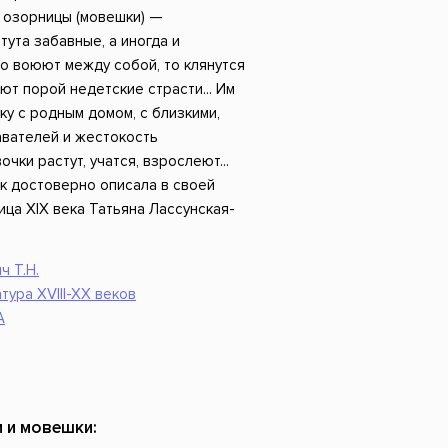
Российский боевик
 озорницы (мовешки) —
тута забавные, а иногда и
о воюют между собой, то клянутся
ют порой недетские страсти... Им
ку с родным домом, с близкими,
авателей и жестокость
чки растут, учатся, взрослеют...
к достоверно описала в своей
ица XIX века Татьяна Лассунская-
ч Т.Н.
тура XVIII-XX веков
А
 и мовешки: