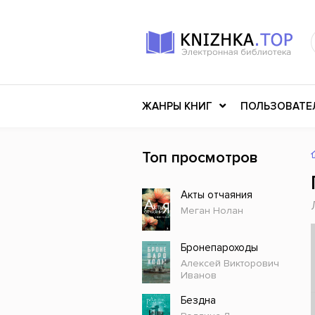
ЖАНРЫ КНИГ
ПОЛЬЗОВАТЕ
Топ просмотров
Книги о войне
Клас
Акты отчаяния
Российское искусство
Меди
Меган Нолан
Детективы
Миф
Детские книги
Мему
Бронепароходы
Алексей Викторович
История
Ужасы
Иванов
Разное
Науч
Бездна