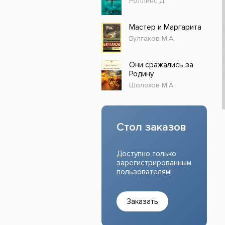
Роллинс Д.
Прочие издания
Учеб
Мастер и Маргарита
Булгаков М.А.
Они сражались за
Родину
Шолохов М.А.
Стол заказов
Доступно только
зарегистрированным
пользователям!
Заказать