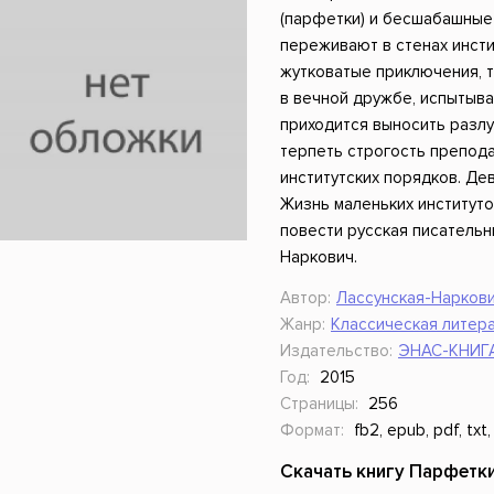
ники
Научные издания
Юмор и сатира
(парфетки) и бесшабашные
переживают в стенах инсти
жутковатые приключения, т
в вечной дружбе, испытыва
приходится выносить разлу
терпеть строгость препод
институтских порядков. Дево
Жизнь маленьких институто
повести русская писательн
Наркович.
Автор:
Лассунская-Наркови
Жанр:
Классическая литера
Издательство:
ЭНАС-КНИГ
Год:
2015
Страницы:
256
Формат:
fb2, epub, pdf, txt,
Скачать книгу Парфетки