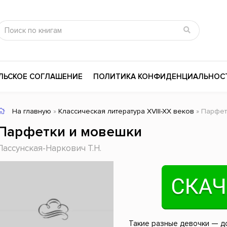
ЛЬСКОЕ СОГЛАШЕНИЕ
ПОЛИТИКА КОНФИДЕНЦИАЛЬНОС
На главную
»
Классическая литература XVIII-XX веков
» Парфе
сика
Психология
Словари
Парфетки и мовешки
цина и здоровье
Любовные романы
Поэзия
Лассунская-Наркович Т.Н.
ы
Религия
Приключения
ары и Биография
Сказки
Современная пр
 / Мистика
Триллеры
История России
ная литература
Справочники
Внутренняя поли
Такие разные девочки — д