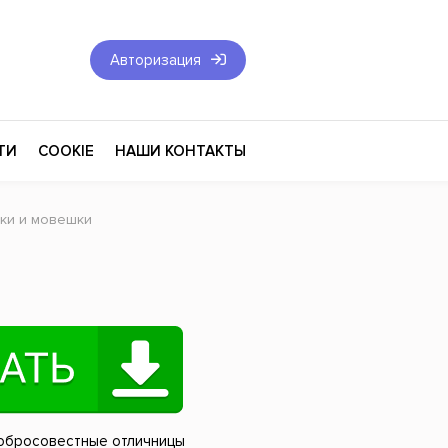
Авторизация
ТИ
COOKIE
НАШИ КОНТАКТЫ
тки и мовешки
Фантастика и Фэнтези
Философия
Эротика
оза
Эзотерика
Экономика
тика
Юриспруденция
обросовестные отличницы