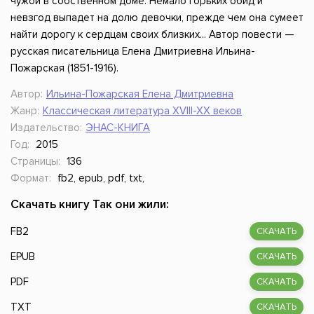
чужой в собственном доме. Немало горьких обид и
невзгод выпадет на долю девочки, прежде чем она сумеет
найти дорогу к сердцам своих близких... Автор повести —
русская писательница Елена Дмитриевна Ильина-
Пожарская (1851-1916).
Автор:
Ильина-Пожарская Елена Дмитриевна
Жанр:
Классическая литература XVIII-XX веков
Издательство:
ЭНАС-КНИГА
Год:
2015
Страницы:
136
Формат:
fb2, epub, pdf, txt,
Скачать книгу Так они жили:
FB2
СКАЧАТЬ
EPUB
СКАЧАТЬ
PDF
СКАЧАТЬ
TXT
СКАЧАТЬ