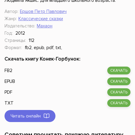
Людмила Якшис. Для младшего школьного возраста.
Автор:
Ершов Петр Павлович
Жанр:
Классические сказки
Издательство:
Махаон
Год:
2012
Страницы:
112
Формат:
fb2, epub, pdf, txt,
Скачать книгу Конек-Горбунок:
FB2
СКАЧАТЬ
EPUB
СКАЧАТЬ
PDF
СКАЧАТЬ
TXT
СКАЧАТЬ
Читать онлайн
Советуем прочитать похожую литературу