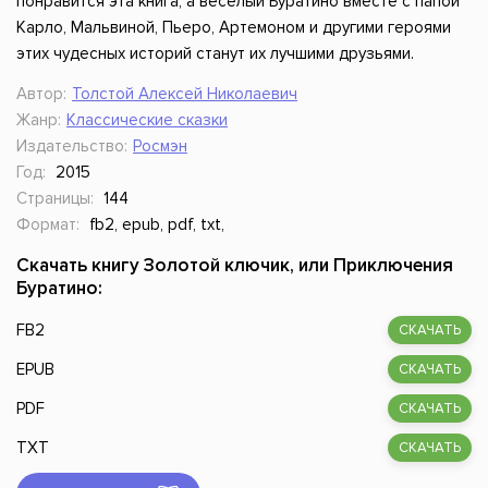
понравится эта книга, а веселый Буратино вместе с папой
Карло, Мальвиной, Пьеро, Артемоном и другими героями
этих чудесных историй станут их лучшими друзьями.
Автор:
Толстой Алексей Николаевич
Жанр:
Классические сказки
Издательство:
Росмэн
Год:
2015
Страницы:
144
Формат:
fb2, epub, pdf, txt,
Скачать книгу Золотой ключик, или Приключения
Буратино:
FB2
СКАЧАТЬ
EPUB
СКАЧАТЬ
PDF
СКАЧАТЬ
TXT
СКАЧАТЬ