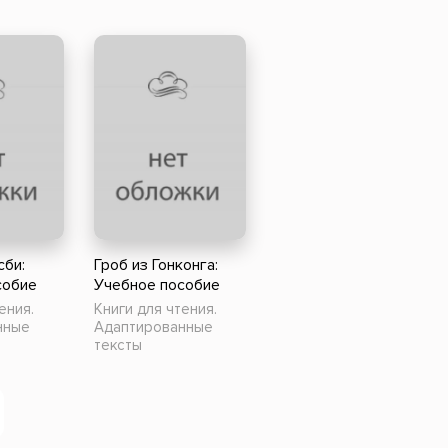
сби:
Гроб из Гонконга:
собие
Учебное пособие
ения.
Книги для чтения.
нные
Адаптированные
тексты