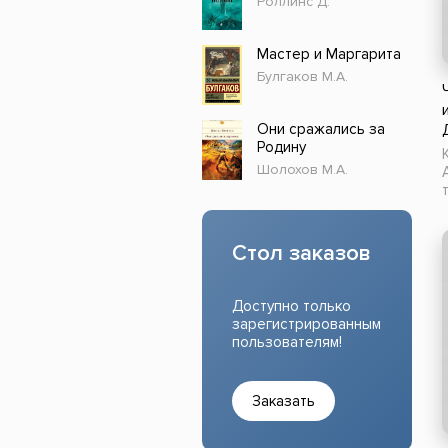
Роллинс Д.
Прочие издания
Учеб
Мастер и Маргарита
Булгаков М.А.
Они сражались за
Родину
Шолохов М.А.
Стол заказов
Доступно только
зарегистрированным
пользователям!
Заказать