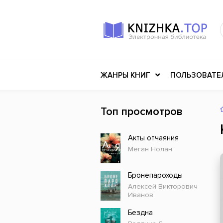
ЖАНРЫ КНИГ
ПОЛЬЗОВАТЕ
Топ просмотров
Книги о войне
Клас
Акты отчаяния
Российское искусство
Меди
Меган Нолан
Детективы
Миф
Детские книги
Мему
Бронепароходы
Алексей Викторович
История
Ужасы
Иванов
Разное
Науч
Бездна