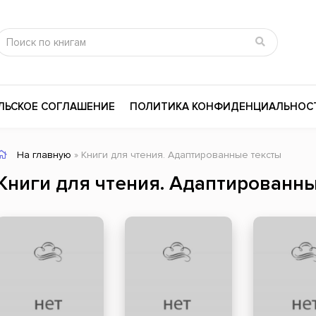
ЛЬСКОЕ СОГЛАШЕНИЕ
ПОЛИТИКА КОНФИДЕНЦИАЛЬНОС
На главную
» Книги для чтения. Адаптированные тексты
сика
Психология
Словари
Книги для чтения. Адаптированн
цина и здоровье
Любовные романы
Поэзия
ы
Религия
Приключения
ары и Биография
Сказки
Современная пр
 / Мистика
Триллеры
История России
ная литература
Справочники
Внутренняя поли