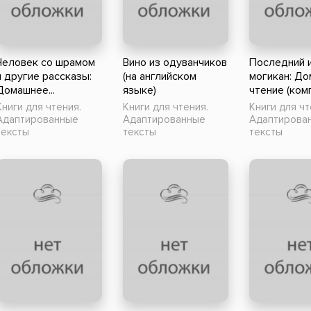
ники
Научные издания
Юмор и сатира
Человек со шрамом
Вино из одуванчиков
Последний 
и другие рассказы:
(на английском
могикан: Д
Домашнее...
языке)
чтение (комп
Книги для чтения.
Книги для чтения.
Книги для чт
Адаптированные
Адаптированные
Адаптирова
тексты
тексты
тексты