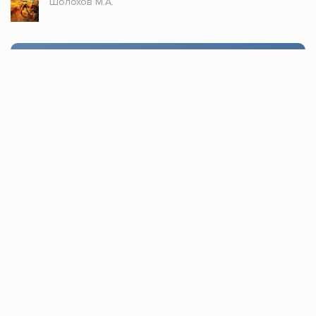
Шолохов М.А.
Стол заказов
Доступно только зарегистрированным
пользователям!
Заказать
Книжка топ © 2021, Все права защищены.
По всем вопросам пишите в
обратную связь