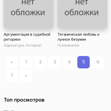
Аргументация в судебной
Титаническая любовь и
риторике
лунное безумие
Адвокатура. Нотариат
Психоанализ
«
1
2
3
4
5
6
7
»
Топ просмотров