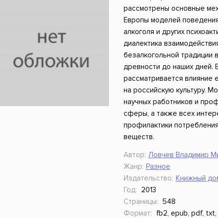
ники
Научные издания
Юмор и сатира
рассмотрены основные мех
Европы моделей поведения
алкоголя и других психоак
диалектика взаимодействи
безалкогольной традиции в
древности до наших дней.
рассматривается влияние 
на российскую культуру. 
научных работников и про
сферы, а также всех инте
профилактики потребления 
веществ.
Автор:
Ловчев Владимир М
Жанр:
Разное
Издательство:
Книжный дом
Год:
2013
Страницы:
548
Формат:
fb2, epub, pdf, txt,