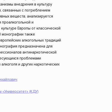
Российский боевик
анизмы внедрения в культуру
, связанных с потреблением
тивных веществ, анализируется
я проалкогольной и
 культуре Европы от классической
 В монографии также
европейских алкогольных традиций
Монография предназначена для
фессионалов антинаркотической
ресующихся проблемами
алкоголя и других наркотических
ихайлович
 «Университет» (КДУ)