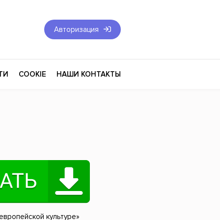
Авторизация
ТИ
COOKIE
НАШИ КОНТАКТЫ
Фантастика и Фэнтези
Философия
Эротика
оза
Эзотерика
Экономика
тика
Юриспруденция
европейской культуре»