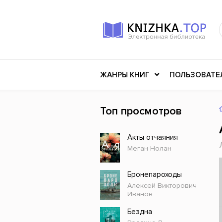
ЖАНРЫ КНИГ
ПОЛЬЗОВАТЕ
Топ просмотров
Книги о войне
Клас
Акты отчаяния
Российское искусство
Меди
Меган Нолан
Детективы
Миф
Детские книги
Мему
Бронепароходы
Алексей Викторович
История
Ужасы
Иванов
Разное
Науч
Бездна