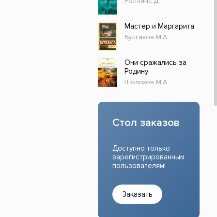
Роллинс Д.
Прочие издания
Учеб
Мастер и Маргарита
Булгаков М.А.
Они сражались за
Родину
Шолохов М.А.
Стол заказов
Доступно только
зарегистрированным
пользователям!
Заказать