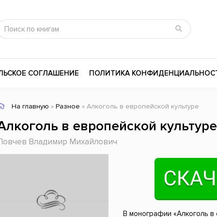
ЛЬСКОЕ СОГЛАШЕНИЕ
ПОЛИТИКА КОНФИДЕНЦИАЛЬНОС
На главную
»
Разное
» Алкоголь в европейской культуре
сика
Психология
Словари
Алкоголь в европейской культуре
цина и здоровье
Любовные романы
Поэзия
Ловчев Владимир Михайлович
ы
Религия
Приключения
ары и Биография
Сказки
Современная пр
 / Мистика
Триллеры
История России
ная литература
Справочники
Внутренняя поли
В монографии «Алкоголь в 