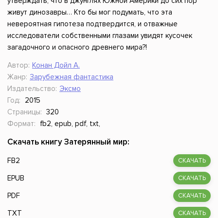
утверждать, что в джунглях Южной Америки до сих пор
живут динозавры… Кто бы мог подумать, что эта
невероятная гипотеза подтвердится, и отважные
исследователи собственными глазами увидят кусочек
загадочного и опасного древнего мира?!
Автор:
Конан Дойл А.
Жанр:
Зарубежная фантастика
Издательство:
Эксмо
Год:
2015
Страницы:
320
Формат:
fb2, epub, pdf, txt,
Скачать книгу Затерянный мир:
FB2
СКАЧАТЬ
EPUB
СКАЧАТЬ
PDF
СКАЧАТЬ
TXT
СКАЧАТЬ