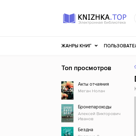
ЖАНРЫ КНИГ
ПОЛЬЗОВАТЕ
Топ просмотров
Книги о войне
Клас
Акты отчаяния
Российское искусство
Меди
Меган Нолан
Детективы
Миф
Детские книги
Мему
Бронепароходы
Алексей Викторович
История
Ужасы
Иванов
Разное
Науч
Бездна