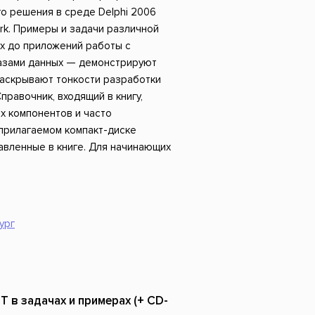
Российский боевик
о решения в среде Delphi 2006
ork. Примеры и задачи различной
х до приложений работы с
базами данных — демонстрируют
раскрывают тонкости разработки
Справочник, входящий в книгу,
х компонентов и часто
прилагаемом компакт-диске
авленные в книге. Для начинающих
ург
ET в задачах и примерах (+ CD-