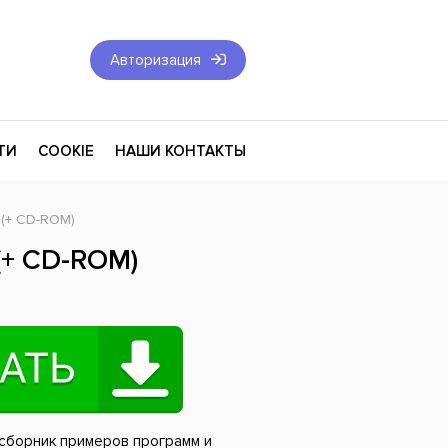
Авторизация
ТИ
COOKIE
НАШИ КОНТАКТЫ
 (+ CD-ROM)
Фантастика и Фэнтези
 (+ CD-ROM)
Философия
Эротика
оза
Эзотерика
Экономика
тика
Юриспруденция
 сборник примеров программ и