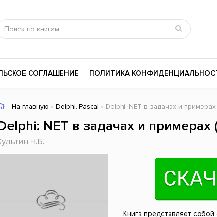
ЛЬСКОЕ СОГЛАШЕНИЕ
ПОЛИТИКА КОНФИДЕНЦИАЛЬНОС
На главную
»
Delphi, Pascal
» Delphi: NET в задачах и примерах
сика
Психология
Словари
Delphi: NET в задачах и примерах
цина и здоровье
Любовные романы
Поэзия
Культин Н.Б.
ы
Религия
Приключения
ары и Биография
Сказки
Современная пр
 / Мистика
Триллеры
История России
ная литература
Справочники
Внутренняя поли
Книга представляет собой