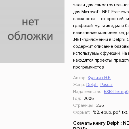
ники
Научные издания
Юмор и сатира
задач для самостоятельног
для Microsoft .NET Framew
сложности — от простейши
графикой, мультимедиа и 
назначение компонентов, 
.NET-приложений в Delphi. 
содержит описание базовы
используемых функций. На 
находятся проекты, предст
программистов
Автор:
Культин Н.Б.
Жанр:
Delphi, Pascal
Издательство:
БХВ-Петерб
Год:
2006
Страницы:
256
Формат:
fb2, epub, pdf, txt,
Скачать книгу Delphi: N