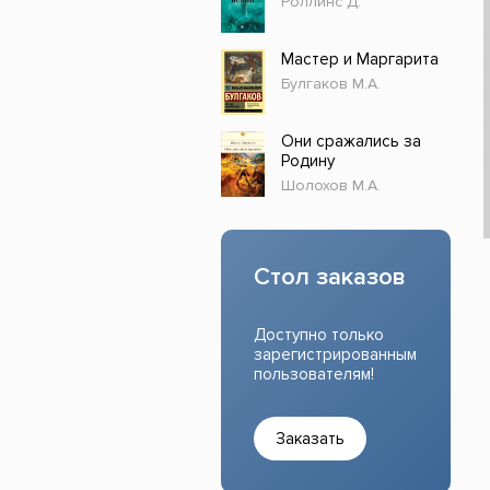
Роллинс Д.
Прочие издания
Учеб
Мастер и Маргарита
Булгаков М.А.
Они сражались за
Родину
Шолохов М.А.
Стол заказов
Доступно только
зарегистрированным
пользователям!
Заказать