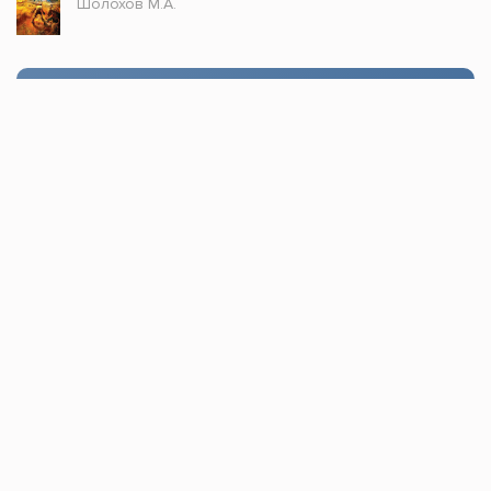
Шолохов М.А.
Стол заказов
Доступно только зарегистрированным
пользователям!
Заказать
Книжка топ © 2021, Все права защищены.
По всем вопросам пишите в
обратную связь