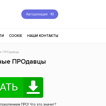
Авторизация
ТИ
COOKIE
НАШИ КОНТАКТЫ
ые ПРОдавцы
Фантастика и Фэнтези
ные ПРОдавцы
Философия
Эротика
оза
Эзотерика
Экономика
тика
Юриспруденция
 поколением ПРО! Что это значит?