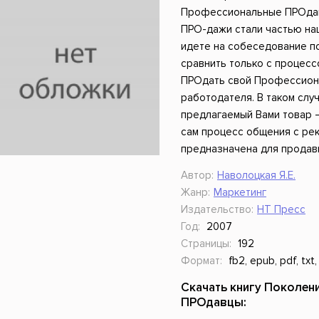
ники
Научные издания
Юмор и сатира
Профессиональные ПРОдавц
ПРО-дажи стали частью на
идете на собеседование по
сравнить только с процес
ПРОдать свой Профессиона
работодателя. В таком слу
предлагаемый Вами товар 
сам процесс общения с ре
предназначена для продав
Автор:
Наволоцкая Я.Е.
Жанр:
Маркетинг
Издательство:
НТ Пресс
Год:
2007
Страницы:
192
Формат:
fb2, epub, pdf, txt,
Скачать книгу Поколе
ПРОдавцы: