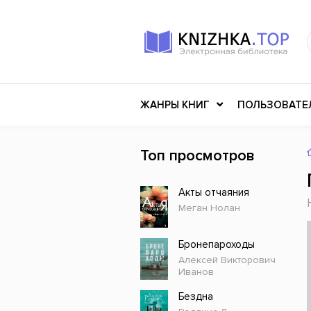
ЖАНРЫ КНИГ
ПОЛЬЗОВАТЕ
Топ просмотров
Книги о войне
Клас
Акты отчаяния
Российское искусство
Меди
Меган Нолан
Детективы
Миф
Детские книги
Мему
Бронепароходы
Алексей Викторович
История
Ужасы
Иванов
Разное
Науч
Бездна