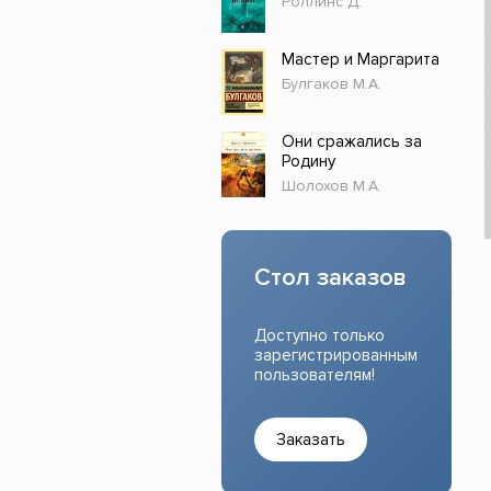
Роллинс Д.
Прочие издания
Учеб
Мастер и Маргарита
Булгаков М.А.
Они сражались за
Родину
Шолохов М.А.
Стол заказов
Доступно только
зарегистрированным
пользователям!
Заказать