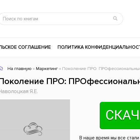
ЛЬСКОЕ СОГЛАШЕНИЕ
ПОЛИТИКА КОНФИДЕНЦИАЛЬНОС
На главную
»
Маркетинг
» Поколение ПРО: ПРОфессиональн
сика
Психология
Словари
Поколение ПРО: ПРОфессиональ
цина и здоровье
Любовные романы
Поэзия
Наволоцкая Я.Е.
ы
Религия
Приключения
ары и Биография
Сказки
Современная пр
 / Мистика
Триллеры
История России
ная литература
Справочники
Внутренняя поли
В наше время мы все стали