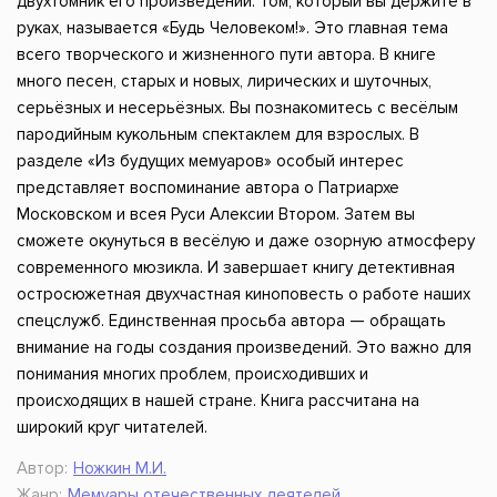
двухтомник его произведений. Том, который вы держите в
руках, называется «Будь Человеком!». Это главная тема
всего творческого и жизненного пути автора. В книге
много песен, старых и новых, лирических и шуточных,
серьёзных и несерьёзных. Вы познакомитесь с весёлым
пародийным кукольным спектаклем для взрослых. В
разделе «Из будущих мемуаров» особый интерес
представляет воспоминание автора о Патриархе
Московском и всея Руси Алексии Втором. Затем вы
сможете окунуться в весёлую и даже озорную атмосферу
современного мюзикла. И завершает книгу детективная
остросюжетная двухчастная киноповесть о работе наших
спецслужб. Единственная просьба автора — обращать
внимание на годы создания произведений. Это важно для
понимания многих проблем, происходивших и
происходящих в нашей стране. Книга рассчитана на
широкий круг читателей.
Автор:
Ножкин М.И.
Жанр:
Мемуары отечественных деятелей