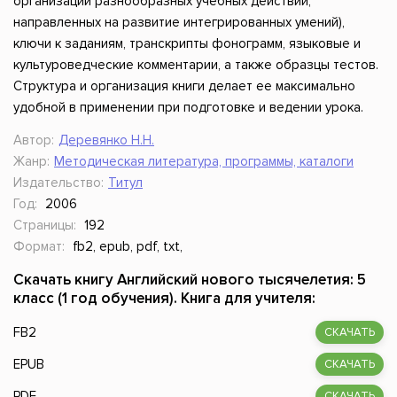
организации разнообразных учебных действий,
направленных на развитие интегрированных умений),
ключи к заданиям, транскрипты фонограмм, языковые и
культуроведческие комментарии, а также образцы тестов.
Структура и организация книги делает ее максимально
удобной в применении при подготовке и ведении урока.
Автор:
Деревянко Н.Н.
Жанр:
Методическая литература, программы, каталоги
Издательство:
Титул
Год:
2006
Страницы:
192
Формат:
fb2, epub, pdf, txt,
Скачать книгу Английский нового тысячелетия: 5
класс (1 год обучения). Книга для учителя:
FB2
СКАЧАТЬ
EPUB
СКАЧАТЬ
PDF
СКАЧАТЬ