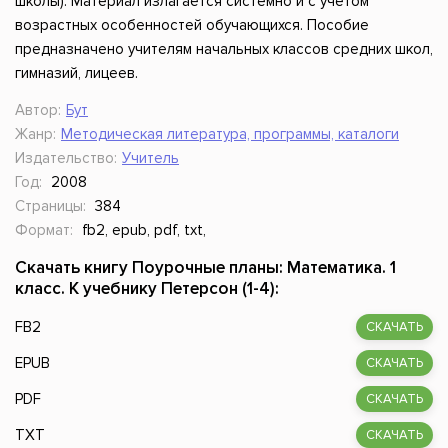
школы). Материал излагается системно и с учетом
возрастных особенностей обучающихся. Пособие
предназначено учителям начальных классов средних школ,
гимназий, лицеев.
Автор:
Бут
Жанр:
Методическая литература, программы, каталоги
Издательство:
Учитель
Год:
2008
Страницы:
384
Формат:
fb2, epub, pdf, txt,
Скачать книгу Поурочные планы: Математика. 1
класс. К учебнику Петерсон (1-4):
FB2
СКАЧАТЬ
EPUB
СКАЧАТЬ
PDF
СКАЧАТЬ
TXT
СКАЧАТЬ