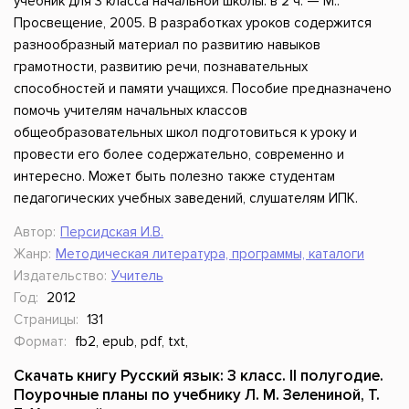
учебник для 3 класса начальной школы: в 2 ч. — М.:
Просвещение, 2005. В разработках уроков содержится
разнообразный материал по развитию навыков
грамотности, развитию речи, познавательных
способностей и памяти учащихся. Пособие предназначено
помочь учителям начальных классов
общеобразовательных школ подготовиться к уроку и
провести его более содержательно, современно и
интересно. Может быть полезно также студентам
педагогических учебных заведений, слушателям ИПК.
Автор:
Персидская И.В.
Жанр:
Методическая литература, программы, каталоги
Издательство:
Учитель
Год:
2012
Страницы:
131
Формат:
fb2, epub, pdf, txt,
Скачать книгу Русский язык: 3 класс. II полугодие.
Поурочные планы по учебнику Л. М. Зелениной, Т.