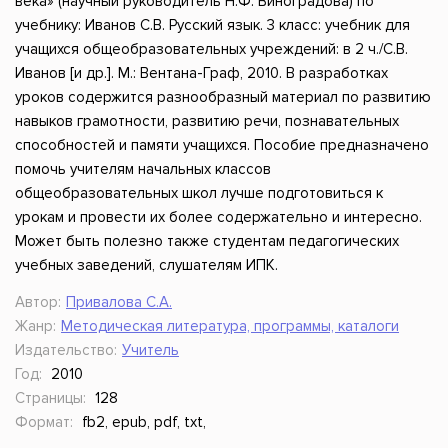
века» (научный руководитель Н.Ф. Виноградова) по
учебнику: Иванов С.В. Русский язык. 3 класс: учебник для
учащихся общеобразовательных учреждений: в 2 ч./С.В.
Иванов [и др.]. М.: Вентана-Граф, 2010. В разработках
уроков содержится разнообразный материал по развитию
навыков грамотности, развитию речи, познавательных
способностей и памяти учащихся. Пособие предназначено
помочь учителям начальных классов
общеобразовательных школ лучше подготовиться к
урокам и провести их более содержательно и интересно.
Может быть полезно также студентам педагогических
учебных заведений, слушателям ИПК.
Автор:
Привалова С.А.
Жанр:
Методическая литература, программы, каталоги
Издательство:
Учитель
Год:
2010
Страницы:
128
Формат:
fb2, epub, pdf, txt,