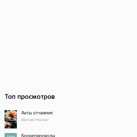
Топ просмотров
Акты отчаяния
Меган Нолан
Бронепароходы